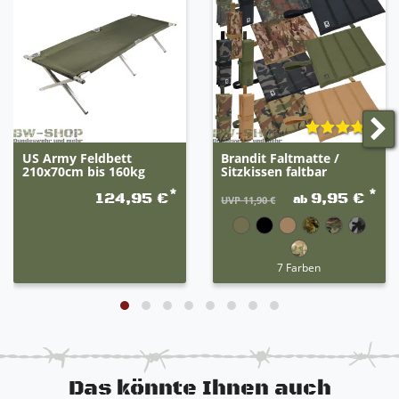
US Army Feldbett
Brandit Faltmatte /
210x70cm bis 160kg
Sitzkissen faltbar
*
*
124,95 €
9,95 €
ab
UVP 11,90 €
7 Farben
Das könnte Ihnen auch