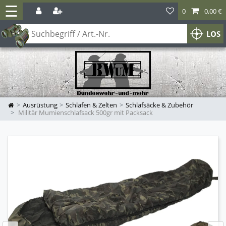
☰
0
0,00 €
LOS
Ausrüstung
Schlafen & Zelten
Schlafsäcke & Zubehör
Militär Mumienschlafsack 500gr mit Packsack