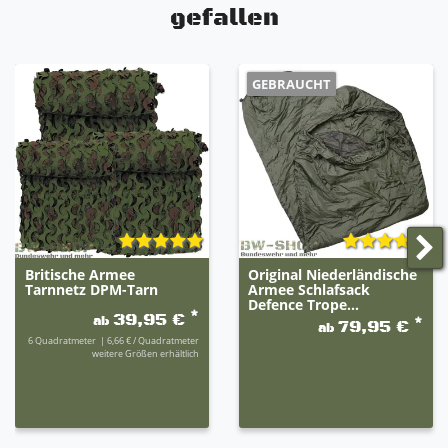
gefallen
GEBRAUCHT
Britische Armee
Original Niederländische
Tarnnetz DPM-Tarn
Armee Schlafsack
Defence Trope...
*
39,95 €
ab
*
79,95 €
ab
6
Quadratmeter
| 6,66 € / Quadratmeter
weitere Größen erhältlich