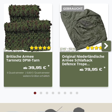
GEBRAUCHT
Britische Armee
Original Niederländische
Tarnnetz DPM-Tarn
Armee Schlafsack
Defence Trope...
*
39,95 €
ab
*
79,95 €
ab
6
Quadratmeter
| 6,66 € / Quadratmeter
weitere Größen erhältlich