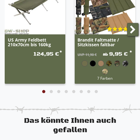
US Army Feldbett
Brandit Faltmatte /
210x70cm bis 160kg
Sitzkissen faltbar
*
*
124,95 €
9,95 €
ab
UVP 11,90 €
7 Farben
Das könnte Ihnen auch
gefallen