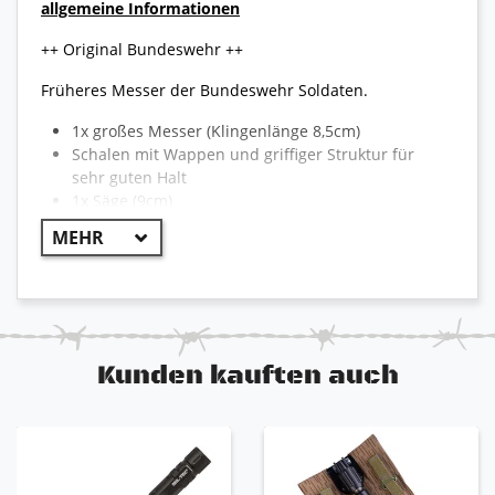
allgemeine Informationen
++ Original Bundeswehr ++
Früheres Messer der Bundeswehr Soldaten.
1x großes Messer (Klingenlänge 8,5cm)
Schalen mit Wappen und griffiger Struktur für
sehr guten Halt
1x Säge (9cm)
1x Stechdorn (4cm)
1x Flaschenöffner
1x Korkenzieher
1x Dosenöffner
1x Nagelfeile
1x Kapselheber mit kleinem Schraubendreher
speziell für die Hand geformter Griff
Kunden kauften auch
Bundesadler auf dem Griff
Befestigungsöse für Taschenkette