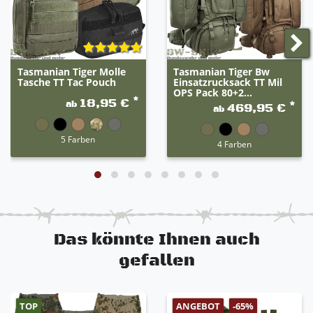
Zusatzausrüstung
Schultergurte von min. 75 cm bis max. 100 cm
einstellbar
Taillenweite von min. 82 cm bis max. 149 cm
einstellbar (Vorder- und Seitenteile 67 cm +
Tasmanian Tiger Molle
Tasmanian Tiger Bw
längenverstellbarer Bauchgurt)
Tasche TT Tac Pouch
Einsatzrucksack TT Mil
IRR-Eigenschaften der Materialien nach TL 8305-
OPS Pack 80+2...
*
18,95 €
0278 (nur bei Auswahl der Farbe: Steingrau-Oliv
ab
*
469,95 €
ab
IRR)
5 Farben
4 Farben
Das könnte Ihnen auch
gefallen
TOP
ANGEBOT
-65%