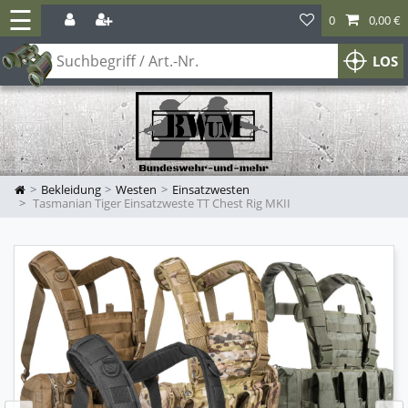
☰
0
0,00 €
LOS
Bekleidung
Westen
Einsatzwesten
Tasmanian Tiger Einsatzweste TT Chest Rig MKII