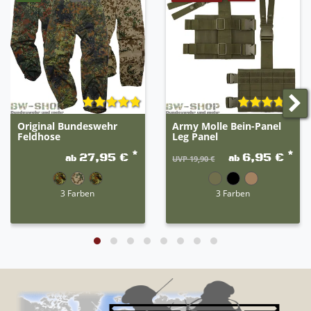
Original Bundeswehr
Army Molle Bein-Panel
Feldhose
Leg Panel
*
*
27,95 €
6,95 €
ab
ab
UVP 19,90 €
3 Farben
3 Farben