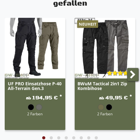
gefallen
NEUHEIT
UF PRO Einsatzhose P-40
BWuM Tactical 2in1 Zip
All-Terrain Gen.3
Kombihose
*
*
194,95 €
49,95 €
ab
ab
2 Farben
2 Farben