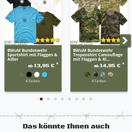
2x Gesäßtaschen mit Druckknopf
Angenehmer Tragekomfort
BWuM Bundeswehr
BWuM Bundeswehr
Sportshirt mit Flaggen &
Tropenshirt Camouflage
Adler
mit Flaggen & Kl...
*
*
13,95 €
14,95 €
ab
ab
4 Farben
4 Farben
Das könnte Ihnen auch