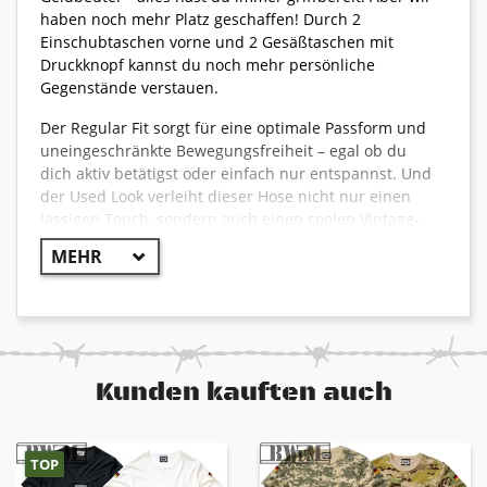
haben noch mehr Platz geschaffen! Durch 2
Einschubtaschen vorne und 2 Gesäßtaschen mit
Druckknopf kannst du noch mehr persönliche
Gegenstände verstauen.
Der Regular Fit sorgt für eine optimale Passform und
uneingeschränkte Bewegungsfreiheit – egal ob du
dich aktiv betätigst oder einfach nur entspannst. Und
der Used Look verleiht dieser Hose nicht nur einen
lässigen Touch, sondern auch einen coolen Vintage-
Stil, der jeden Mann mit Stil begeistern wird.
Diese Hose wird dich nicht im Stich lassen. Lass dich
von ihrer Funktion und Stil begeistern und sei der
Mann, der alle Blicke auf sich zieht.
Leder Label auf der Klappe der rechten
Kunden kauften auch
Gesäßtasche
Flag Label auf der Klappe der linken Cargotasche
Logo Loop Label am linken Beinabschluss
2x Cargotaschen mit Druckknopf
TOP
2x Einschubtaschen vorne