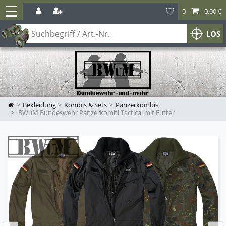
☰
0
0,00 €
LOS
Bekleidung
Kombis & Sets
Panzerkombis
BWuM Bundeswehr Panzerkombi Tactical mit Futter