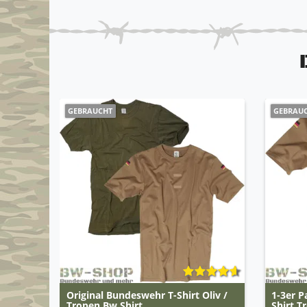
GEBRAUCHT
GEBRAU
Original Bundeswehr T-Shirt Oliv /
1-3er P
Tropen Bw Shirt
Shirt T