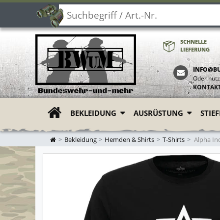
SCHNELLE
LIEFERUNG
INFO@B
Oder nutz
KONTAK
BEKLEIDUNG
AUSRÜSTUNG
STIE
ZUR STARTSEITE
Bekleidung
Hemden & Shirts
T-Shirts
Alpha Ind