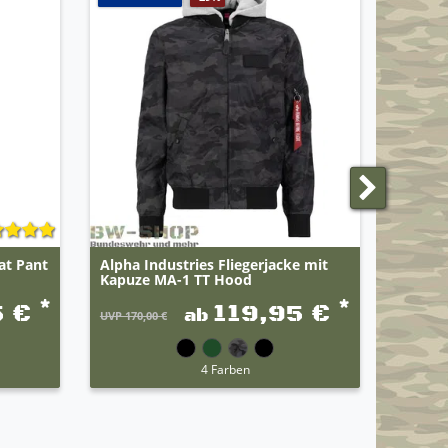
at Pant
Alpha Industries Fliegerjacke mit
Alpha 
Kapuze MA-1 TT Hood
TT Flyi
*
*
5 €
119,95 €
ab
UVP 170,00 €
UVP 165,
4 Farben