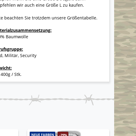
fehlen wir auch eine Größe L zu kaufen.
te beachten Sie trotzdem unsere Größentabelle.
terialzusammensetzung:
0% Baumwolle
rufsgruppe:
d, Militär, Security
wicht:
 400g / Stk.
NEUE FARBEN
-29%
-9%