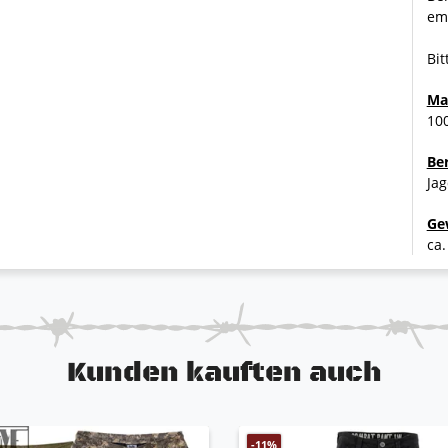
emp
Bit
Ma
10
Be
Jag
Ge
ca.
Kunden kauften auch
-11%