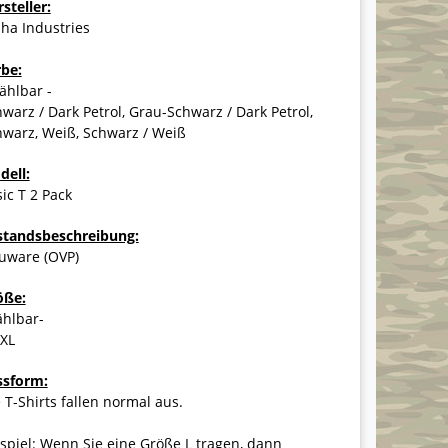
steller:
ha Industries
rbe:
ählbar -
warz / Dark Petrol, Grau-Schwarz / Dark Petrol,
hwarz, Weiß, Schwarz / Weiß
dell:
ic T 2 Pack
standsbeschreibung:
uware (OVP)
öße:
ählbar-
3XL
ssform:
 T-Shirts fallen normal aus.
spiel: Wenn Sie eine Größe L tragen, dann