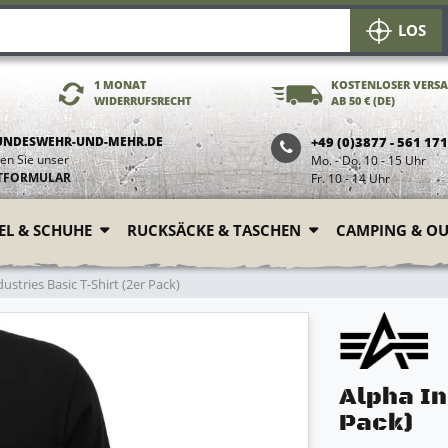
LOS
1 MONAT
KOSTENLOSER VERS
WIDERRUFSRECHT
AB 50 € (DE)
UNDESWEHR-UND-MEHR.DE
+49 (0)3877 - 561 17
en Sie unser
Mo. - Do. 10 - 15 Uhr
TFORMULAR
Fr. 10 - 14 Uhr
FEL & SCHUHE
RUCKSÄCKE & TASCHEN
CAMPING & O
ustries Basic T-Shirt (2er Pack)
Alpha In
Pack)