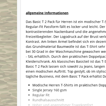
allgemeine Informationen
Das Basic T 2 Pack für Herren ist ein modischer T
Regular-Fit Passform fällt es locker und leicht. D
kontrastierenden Nackenband und die angenehme
Freizeitbegleiter. Der Logodruck auf der Brust ver
Kontrast. Am linken Ärmel befindet sich ein dezen
das Grundmaterial Baumwolle ist das T-Shirt sehr
bei 30 Grad in der Waschmaschine gewaschen wer
- 5XL erhältlich. Durch den praktischen Doppelpac
Kleiderschrank. Als klassisches Basicteil ist das T
Basic T 2 Pack lassen sich sowohl zu Jeans, lang
einen modischen Auftritt. Top gestylt, ob im stylis
tägliche Business, mit dem Basic T Pack erhältst Du
Modische Herren T-Shirts im praktischen Dop
Single Jersey 160 gsm
Regular Fit
Rundhalsausschnitt
Hoher und angenehmer Tragekomfort