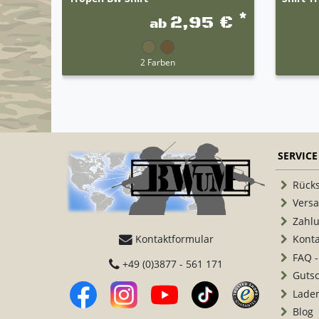
*
2,95 €
ab
2 Farben
SERVICE
Rück
Vers
Zahl
Kontaktformular
Konta
FAQ -
+49 (0)3877 - 561 171
Guts
Lade
Blog