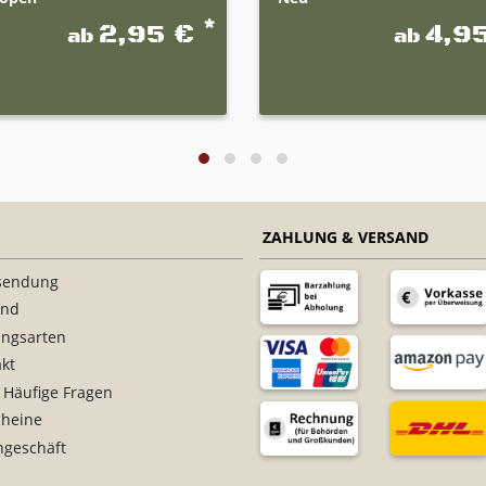
*
2,95 €
4,9
ab
ab
ZAHLUNG & VERSAND
sendung
and
ungsarten
kt
 Häufige Fragen
cheine
ngeschäft