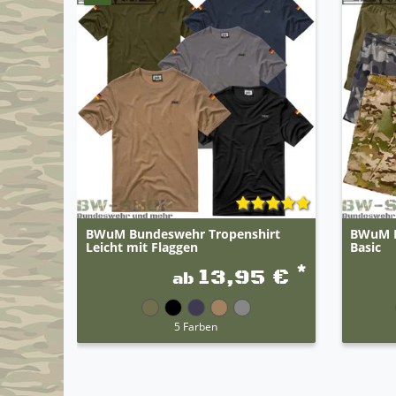
BWuM Bundeswehr Tropenshirt
BWuM B
Leicht mit Flaggen
Basic
*
13,95 €
ab
5 Farben