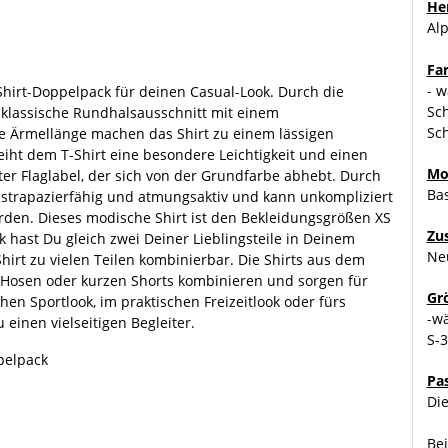
Her
Alp
Fa
- w
-Shirt-Doppelpack für deinen Casual-Look. Durch die
Sch
er klassische Rundhalsausschnitt mit einem
Sc
 Ärmellänge machen das Shirt zu einem lässigen
leiht dem T-Shirt eine besondere Leichtigkeit und einen
Mo
ter Flaglabel, der sich von der Grundfarbe abhebt. Durch
Bas
 strapazierfähig und atmungsaktiv und kann unkompliziert
den. Dieses modische Shirt ist den Bekleidungsgrößen XS
Zu
k hast Du gleich zwei Deiner Lieblingsteile in Deinem
Ne
-Shirt zu vielen Teilen kombinierbar. Die Shirts aus dem
en Hosen oder kurzen Shorts kombinieren und sorgen für
Gr
chen Sportlook, im praktischen Freizeitlook oder fürs
-w
 einen vielseitigen Begleiter.
S-
pelpack
Pa
Die
Bei