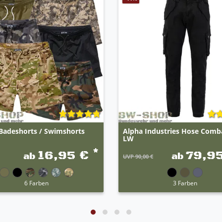
adeshorts / Swimshorts
Alpha Industries Hose Comb
LW
*
16,95 €
79,9
ab
ab
UVP 90,00 €
6 Farben
3 Farben