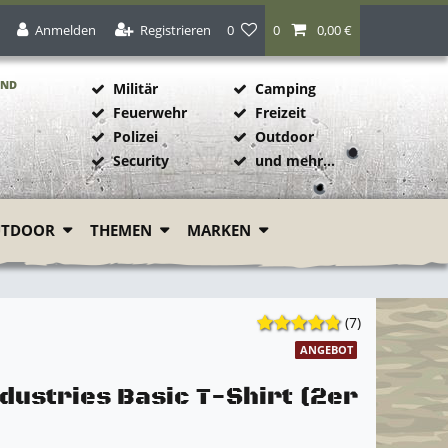
Anmelden
Registrieren
0
0
0,00 €
AND
Militär
Camping
Feuerwehr
Freizeit
Polizei
Outdoor
1
Security
und mehr...
UTDOOR
THEMEN
MARKEN
(7)
ANGEBOT
dustries Basic T-Shirt (2er