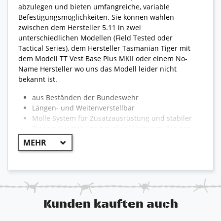
abzulegen und bieten umfangreiche, variable
Befestigungsmöglichkeiten. Sie können wählen
zwischen dem Hersteller 5.11 in zwei
unterschiedlichen Modellen (Field Tested oder
Tactical Series), dem Hersteller Tasmanian Tiger mit
dem Modell TT Vest Base Plus MKII oder einem No-
Name Hersteller wo uns das Modell leider nicht
bekannt ist.
aus Beständen der Bundeswehr
Längen- und Weitenverstellbar
Molle System für Zusatzausrüstung und stabiler
Frontreißverschluss bei allen Westen außer der
5.11 Tactical Series
5.11 Tactical Series Weste ohne Reißverschluss
und unterschiedlichen Taschen für Magazine
etc.
zusätzlicher Klickverschluss an der Front bei
allen Westen für stabilen Halt der Weste
Reißverschlussfächer für Schutzplatten
Kunden kauften auch
Platten sind nicht im Lieferumfang enthalten