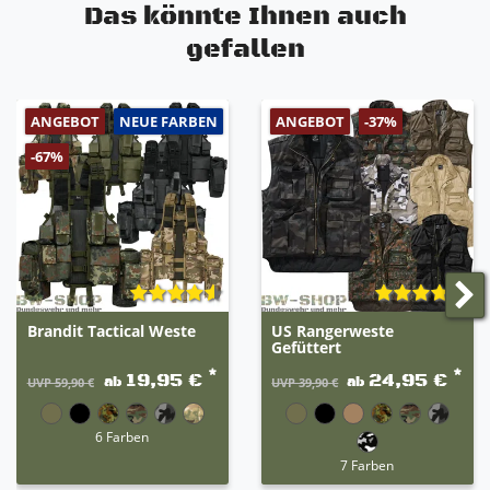
Das könnte Ihnen auch
gefallen
ANGEBOT
NEUE FARBEN
ANGEBOT
-37%
-67%
Brandit Tactical Weste
US Rangerweste
Gefüttert
*
*
19,95 €
24,95 €
ab
ab
UVP 59,90 €
UVP 39,90 €
6 Farben
7 Farben