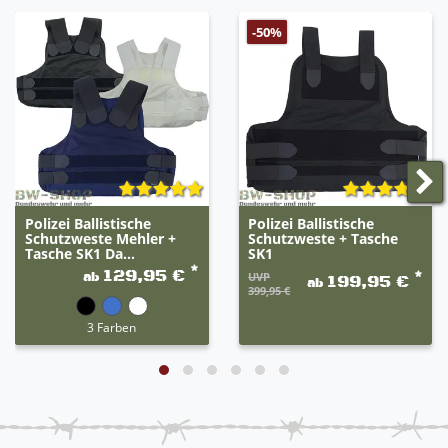
leichtes und robustes Netzmaterial
bei der Bundeswehr im Einsatz und auch ideal
-50%
für Polizei und Security
Polizei Ballistische
Polizei Ballistische
Schutzweste Mehler +
Schutzweste + Tasche
Tasche SK1 Da...
SK1
*
129,95 €
*
ab
UVP
199,95 €
ab
399,95 €
3 Farben