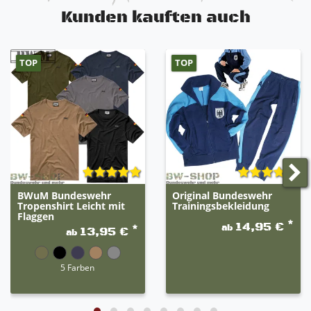
Kunden kauften auch
TOP
TOP
BWuM Bundeswehr
Original Bundeswehr
Tropenshirt Leicht mit
Trainingsbekleidung
Flaggen
*
14,95 €
ab
*
13,95 €
ab
5 Farben