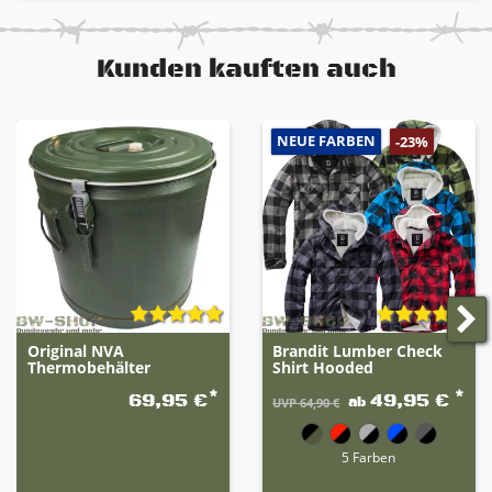
Weite
verstellbare Gummi-Hosenträger
angenehmer Tragekomfort
Kunden kauften auch
NEUE FARBEN
-23%
Original NVA
Brandit Lumber Check
Thermobehälter
Shirt Hooded
*
*
69,95 €
49,95 €
ab
UVP 64,90 €
5 Farben