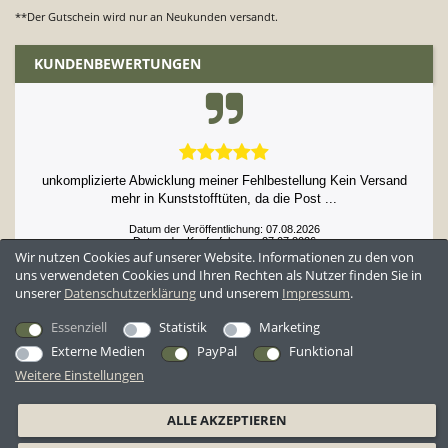
**Der Gutschein wird nur an Neukunden versandt.
KUNDENBEWERTUNGEN
unkomplizierte Abwicklung meiner Fehlbestellung Kein Versand
mehr in Kunststofftüten, da die Post ...
Datum der Veröffentlichung: 07.08.2026
Datum der Kauferfahrung: 27.07.2026
Wir nutzen Cookies auf unserer Website. Informationen zu den von
uns verwendeten Cookies und Ihren Rechten als Nutzer finden Sie in
unserer
Daten­schutz­erklärung
und unserem
Impressum
.
52,897 Bewertungen
Essenziell
Statistik
Marketing
Externe Medien
PayPal
Funktional
Weitere Einstellungen
*Alle Preise inkl. ges. MwSt. zzgl.
Versandkosten
ALLE AKZEPTIEREN
AGB
Datenschutzerklärung
Widerrufsrecht
Widerrufsformular