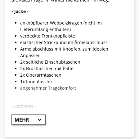
- Jacke -
anknöpfbarer Webpelzkragen (nicht im
Lieferumfang enthalten)
verdeckte Frontknopfleiste
elastischer Strickbund im Ärmelabschluss
Ärmelabschluss mit Knöpfen, zum idealen
Anpassen
2x seitliche Einschubtaschen
2x Brusttaschen mit Patte
2x Oberarmtaschen
1x Innentasche
angenehmer Tragekomfort
- Latzhose -
Hosenbund mit elastischem Gummizug
2x seitliche Schubtaschen mit Knöpfe
2x Beintaschen mit Patte und Knöpfe
Beinabschluss mit Knöpfe zum Regulieren der