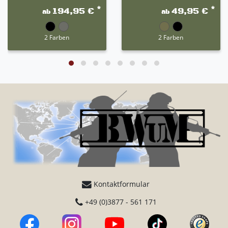
*
*
194,95 €
49,95 €
ab
ab
2 Farben
2 Farben
Kontaktformular
+49 (0)3877 - 561 171