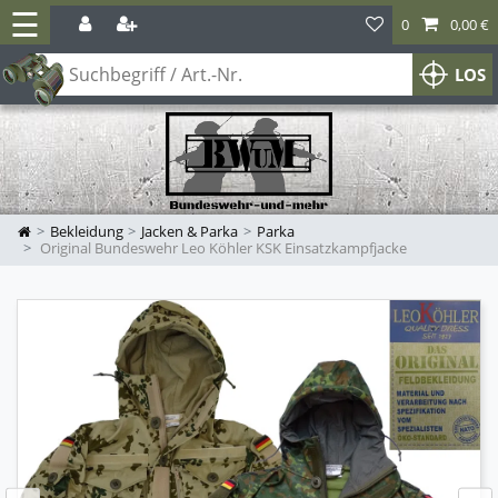
☰
0
0,00 €
LOS
Bekleidung
Jacken & Parka
Parka
Original Bundeswehr Leo Köhler KSK Einsatzkampfjacke