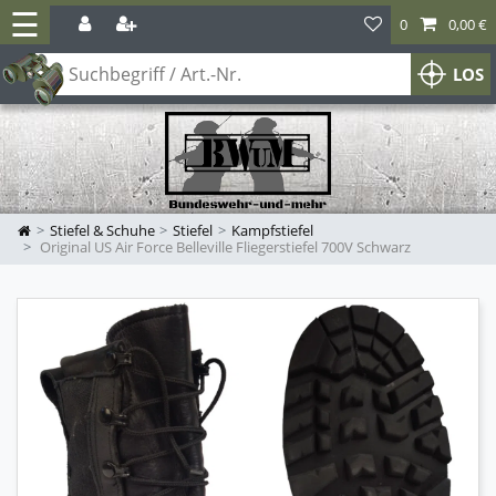
☰
0
0,00 €
LOS
Stiefel & Schuhe
Stiefel
Kampfstiefel
Original US Air Force Belleville Fliegerstiefel 700V Schwarz