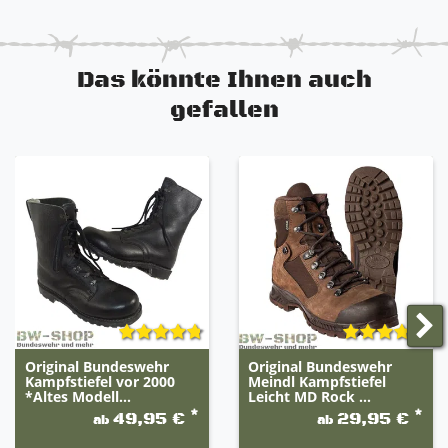
Rindsleder und Nylongewebe
VANGUARD®-Premium-Dämpfungssohlensystem
Gepolsterte Polyurethan-Mittelsohle
Das könnte Ihnen auch
100 % VIBRAM Sierra-Laufsohle aus Gummi
Benzin-, Erdöl-, Öl- und Schmiermittelbeständig
gefallen
Gore-Tex Membrane
Wasserdicht und hoch Atmungsaktiv
Einfach geformter, herausnehmbarer Einsatz
Sehr guter Lauf- und Tragekomfort
Original Bundeswehr
Original Bundeswehr
Kampfstiefel vor 2000
Meindl Kampfstiefel
*Altes Modell...
Leicht MD Rock ...
*
*
49,95 €
29,95 €
ab
ab