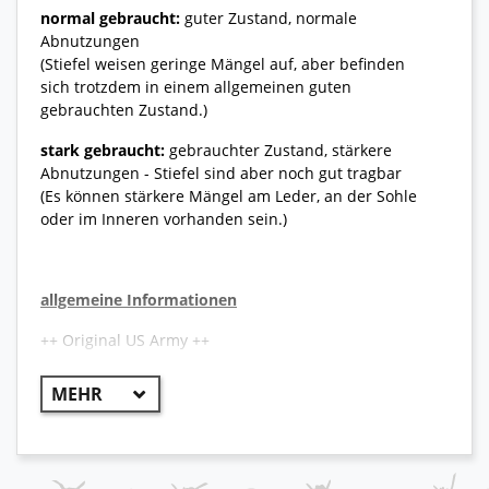
normal gebraucht:
guter Zustand, normale
Abnutzungen
(Stiefel weisen geringe Mängel auf, aber befinden
sich trotzdem in einem allgemeinen guten
gebrauchten Zustand.)
stark gebraucht:
gebrauchter Zustand, stärkere
Abnutzungen - Stiefel sind aber noch gut tragbar
(Es können stärkere Mängel am Leder, an der Sohle
oder im Inneren vorhanden sein.)
allgemeine Informationen
++ Original US Army ++
Die Stiefeldesigner bei Belleville haben das Modell
700 für kalte Wetterbedingungen entwickelt. Diese
Stiefel sind typisch für Polizei- und Militärtruppen
und haben eine militärische Standardhöhe von
21cm. Die große Sohle bietet mehr Halt auf der