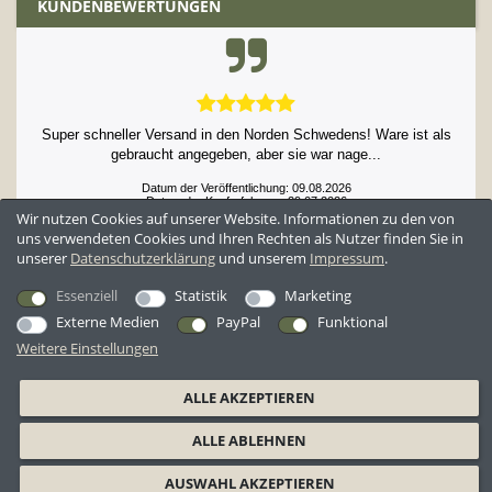
KUNDENBEWERTUNGEN
Super schneller Versand in den Norden Schwedens! Ware ist als
gebraucht angegeben, aber sie war nage...
Datum der Veröffentlichung: 09.08.2026
Datum der Kauferfahrung: 29.07.2026
Wir nutzen Cookies auf unserer Website. Informationen zu den von
uns verwendeten Cookies und Ihren Rechten als Nutzer finden Sie in
unserer
Daten­schutz­erklärung
und unserem
Impressum
.
52,984 Bewertungen
Essenziell
Statistik
Marketing
Externe Medien
PayPal
Funktional
Weitere Einstellungen
*Alle Preise inkl. ges. MwSt. zzgl.
Versandkosten
ALLE AKZEPTIEREN
AGB
Datenschutzerklärung
Widerrufsrecht
Widerrufsformular
ALLE ABLEHNEN
Barrierefreiheitserklärung
Impressum
AUSWAHL AKZEPTIEREN
© 2026 BW-Shop GmbH