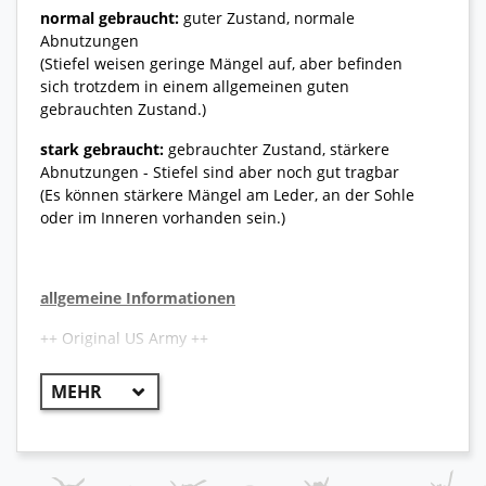
normal gebraucht:
guter Zustand, normale
Abnutzungen
(Stiefel weisen geringe Mängel auf, aber befinden
sich trotzdem in einem allgemeinen guten
gebrauchten Zustand.)
stark gebraucht:
gebrauchter Zustand, stärkere
Abnutzungen - Stiefel sind aber noch gut tragbar
(Es können stärkere Mängel am Leder, an der Sohle
oder im Inneren vorhanden sein.)
allgemeine Informationen
++ Original US Army ++
Die Stiefeldesigner bei Belleville haben das Modell
700 für kalte Wetterbedingungen entwickelt. Diese
Stiefel sind typisch für Polizei- und Militärtruppen
und haben eine militärische Standardhöhe von
21cm. Die große Sohle bietet mehr Halt auf der