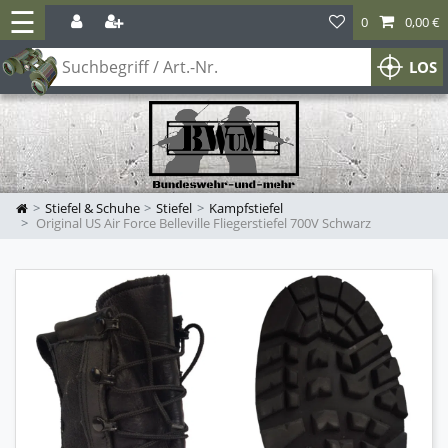
☰
0
0,00 €
LOS
Stiefel & Schuhe
Stiefel
Kampfstiefel
Original US Air Force Belleville Fliegerstiefel 700V Schwarz