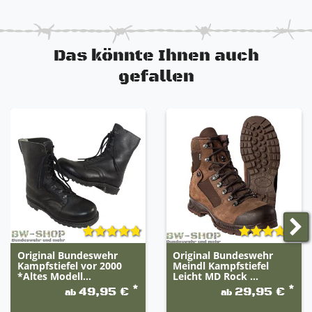
Rindsleder und Nylongewebe
VANGUARD®-Premium-Dämpfungssohlensystem
Gepolsterte Polyurethan-Mittelsohle
Das könnte Ihnen auch
100 % VIBRAM Sierra-Laufsohle aus Gummi
Benzin-, Erdöl-, Öl- und Schmiermittelbeständig
gefallen
Gore-Tex Membrane
Wasserdicht und hoch Atmungsaktiv
Einfach geformter, herausnehmbarer Einsatz
Sehr guter Lauf- und Tragekomfort
Original Bundeswehr
Original Bundeswehr
Kampfstiefel vor 2000
Meindl Kampfstiefel
*Altes Modell...
Leicht MD Rock ...
*
*
49,95 €
29,95 €
ab
ab