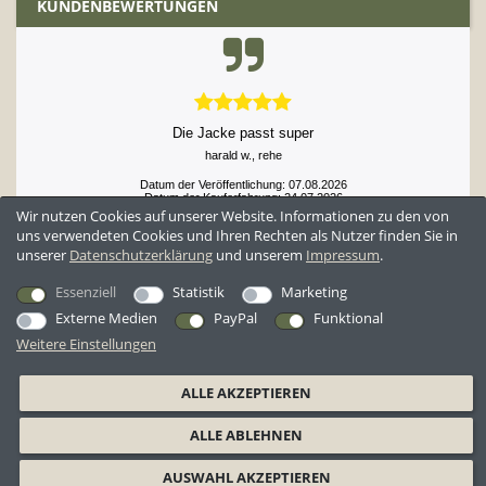
KUNDENBEWERTUNGEN
Gut strukturierte Website, gut beschriebene Ware, viele hilfreiche
Rezensionen, schnelle Lieferung. ...
Datum der Veröffentlichung: 07.08.2026
Datum der Kauferfahrung: 23.07.2026
Wir nutzen Cookies auf unserer Website. Informationen zu den von
uns verwendeten Cookies und Ihren Rechten als Nutzer finden Sie in
unserer
Daten­schutz­erklärung
und unserem
Impressum
.
52,929 Bewertungen
Essenziell
Statistik
Marketing
Externe Medien
PayPal
Funktional
Weitere Einstellungen
*Alle Preise inkl. ges. MwSt. zzgl.
Versandkosten
ALLE AKZEPTIEREN
AGB
Datenschutzerklärung
Widerrufsrecht
Widerrufsformular
ALLE ABLEHNEN
Barrierefreiheitserklärung
Impressum
AUSWAHL AKZEPTIEREN
© 2026 BW-Shop GmbH