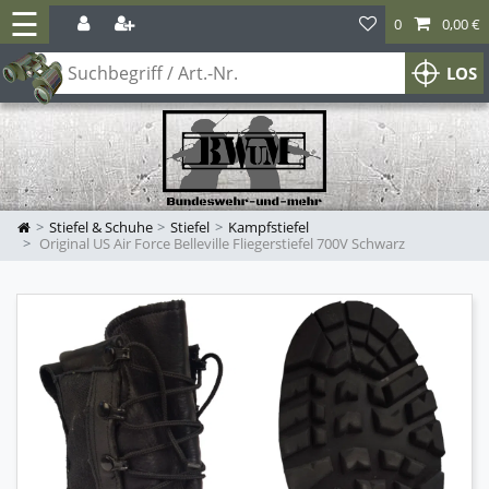
☰
0
0,00 €
LOS
Stiefel & Schuhe
Stiefel
Kampfstiefel
Original US Air Force Belleville Fliegerstiefel 700V Schwarz