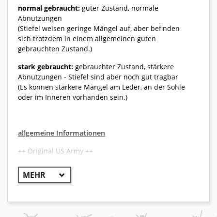
normal gebraucht:
guter Zustand, normale
Abnutzungen
(Stiefel weisen geringe Mängel auf, aber befinden
sich trotzdem in einem allgemeinen guten
gebrauchten Zustand.)
stark gebraucht:
gebrauchter Zustand, stärkere
Abnutzungen - Stiefel sind aber noch gut tragbar
(Es können stärkere Mängel am Leder, an der Sohle
oder im Inneren vorhanden sein.)
allgemeine Informationen
++ Original US Army ++
Die Stiefeldesigner bei Belleville haben das Modell
700 für kalte Wetterbedingungen entwickelt. Diese
Stiefel sind typisch für Polizei- und Militärtruppen
und haben eine militärische Standardhöhe von
21cm. Die große Sohle bietet mehr Halt auf der