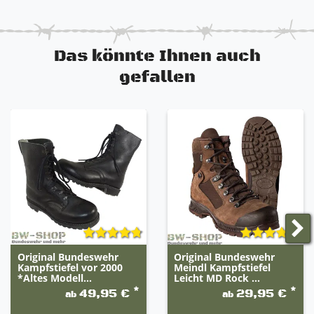
Rindsleder und Nylongewebe
VANGUARD®-Premium-Dämpfungssohlensystem
Gepolsterte Polyurethan-Mittelsohle
Das könnte Ihnen auch
100 % VIBRAM Sierra-Laufsohle aus Gummi
Benzin-, Erdöl-, Öl- und Schmiermittelbeständig
gefallen
Gore-Tex Membrane
Wasserdicht und hoch Atmungsaktiv
Einfach geformter, herausnehmbarer Einsatz
Sehr guter Lauf- und Tragekomfort
Original Bundeswehr
Original Bundeswehr
Kampfstiefel vor 2000
Meindl Kampfstiefel
*Altes Modell...
Leicht MD Rock ...
*
*
49,95 €
29,95 €
ab
ab