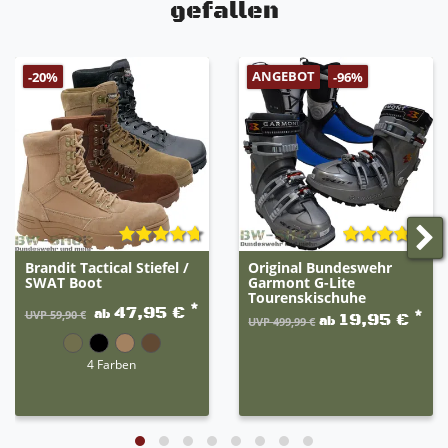
gefallen
ANGEBOT
-20%
-96%
Brandit Tactical Stiefel /
Original Bundeswehr
SWAT Boot
Garmont G-Lite
Tourenskischuhe
*
47,95 €
ab
*
UVP 59,90 €
19,95 €
ab
UVP 499,99 €
4 Farben