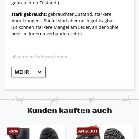
gebrauchten Zustand.)
stark gebraucht:
gebrauchter Zustand, stärkere
Abnutzungen - Stiefel sind aber noch gut tragbar
(Es können stärkere Mängel am Leder, an der Sohle
oder im Inneren vorhanden sein.)
allgemeine Informationen
++ Original Bundeswehr ++
Originaler Bergstiefel der deutschen Bundeswehr,
der sich für den Einsatz in leichtem bis
mittelschwerem Gelände bewährt.
hohe Gelenkstabilität
Kunden kauften auch
atmungsaktiv und kälteflexibel
angenehmer Tragekomfort
Schnellschnürsystem
Öl-, Säure- und Benzinbeständig
ANGEBOT
-28%
schützender Gummirand