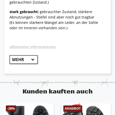
gebrauchten Zustand.)
stark gebraucht:
gebrauchter Zustand, stärkere
Abnutzungen - Stiefel sind aber noch gut tragbar
(Es können stärkere Mängel am Leder, an der Sohle
oder im Inneren vorhanden sein.)
allgemeine Informationen
++ Original Bundeswehr ++
Originaler Bergstiefel der deutschen Bundeswehr,
der sich für den Einsatz in leichtem bis
mittelschwerem Gelände bewährt.
hohe Gelenkstabilität
Kunden kauften auch
atmungsaktiv und kälteflexibel
angenehmer Tragekomfort
Schnellschnürsystem
Öl-, Säure- und Benzinbeständig
ANGEBOT
-28%
schützender Gummirand