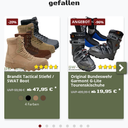
gefallen
ANGEBOT
-20%
-96%
Brandit Tactical Stiefel /
Original Bundeswehr
SWAT Boot
Garmont G-Lite
Tourenskischuhe
*
47,95 €
ab
*
UVP 59,90 €
19,95 €
ab
UVP 499,99 €
4 Farben