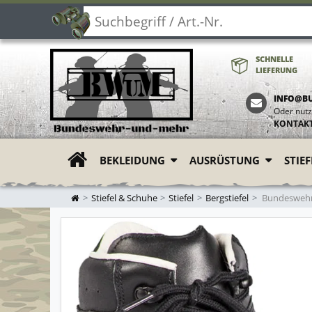
SCHNELLE
LIEFERUNG
INFO@B
Oder nutz
KONTAK
BEKLEIDUNG
AUSRÜSTUNG
STIE
ZUR STARTSEITE
Stiefel & Schuhe
Stiefel
Bergstiefel
Bundeswehr 