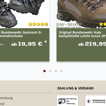
al Bundeswehr Garmont G-
Original Bundeswehr Haix
ourenskischuhe
Kampfstiefel Leicht Scout 20
*
19,95 €
219,9
ab
ab
9 €
ZAHLUNG & VERSAND
sendung
and