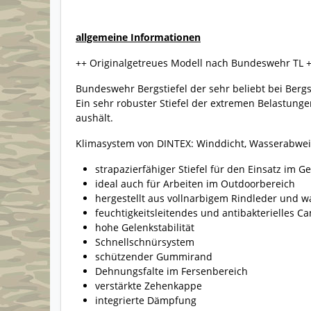
allgemeine Informationen
++ Originalgetreues Modell nach Bundeswehr TL 
Bundeswehr Bergstiefel der sehr beliebt bei Bergst
Ein sehr robuster Stiefel der extremen Belastung
aushält.
Klimasystem von DINTEX: Winddicht, Wasserabwei
strapazierfähiger Stiefel für den Einsatz im G
ideal auch für Arbeiten im Outdoorbereich
hergestellt aus vollnarbigem Rindleder
und wa
feuchtigkeitsleitendes und antibakterielles Ca
hohe Gelenkstabilität
Schnellschnürsystem
schützender Gummirand
Dehnungsfalte im Fersenbereich
verstärkte Zehenkappe
integrierte Dämpfung