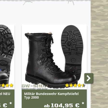
GEBRAU
fel NEU
Militär Bundeswehr Kampfstiefel
1-3er 
Typ 2000
Wäsche
*
*
5 €
104,95 €
ab