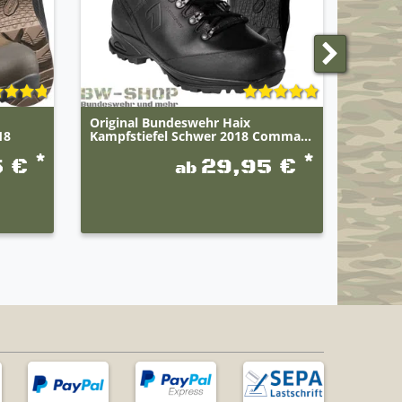
Original Bundeswehr Haix
Origin
18
Kampfstiefel Schwer 2018 Comma...
Glockn
*
*
5 €
29,95 €
ab