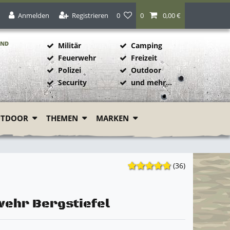
Anmelden
Registrieren
0
0
0,00 €
AND
Militär
Camping
Feuerwehr
Freizeit
Polizei
Outdoor
1
Security
und mehr...
UTDOOR
THEMEN
MARKEN
(36)
ehr Bergstiefel