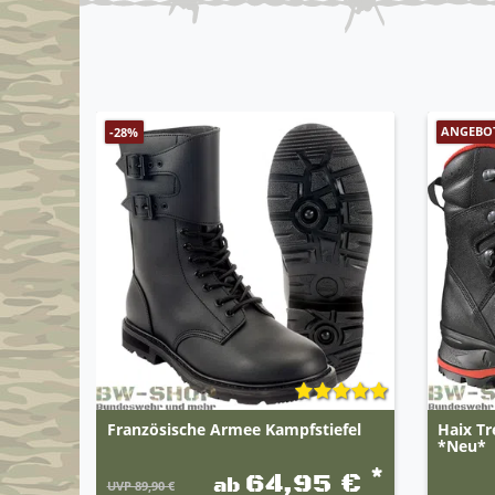
ANGEBO
-28%
Französische Armee Kampfstiefel
Haix Tr
*Neu*
*
64,95 €
ab
UVP 89,90 €