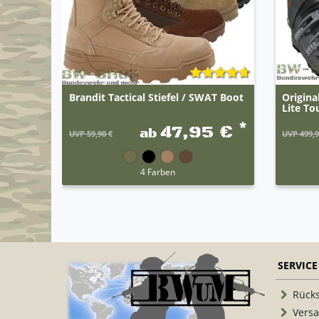
Brandit Tactical Stiefel / SWAT Boot
Origin
Lite T
*
47,95 €
ab
UVP 59,90 €
UVP 499,9
4 Farben
SERVICE
Rück
Vers