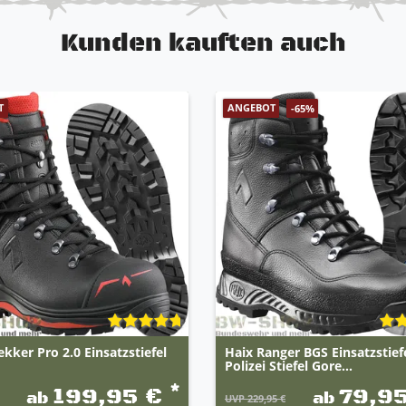
Kunden kauften auch
T
ANGEBOT
-65%
ekker Pro 2.0 Einsatzstiefel
Haix Ranger BGS Einsatzstie
Polizei Stiefel Gore...
*
199,95 €
79,9
ab
ab
UVP 229,95 €