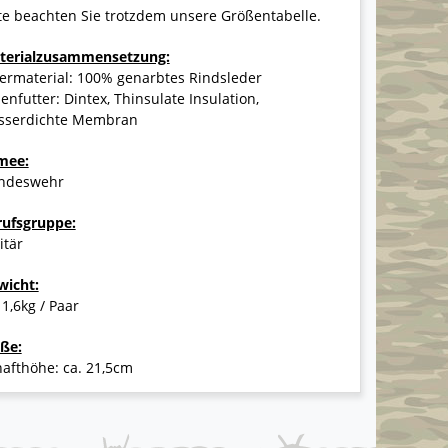
te beachten Sie trotzdem unsere Größentabelle.
terialzusammensetzung:
ermaterial: 100% genarbtes Rindsleder
enfutter: Dintex, Thinsulate Insulation,
sserdichte Membran
mee:
ndeswehr
rufsgruppe:
itär
wicht:
 1,6kg / Paar
ße:
afthöhe: ca. 21,5cm