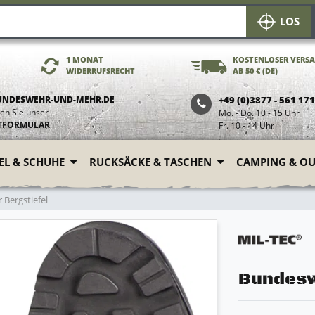
LOS
1 MONAT
KOSTENLOSER VERS
WIDERRUFSRECHT
AB 50 € (DE)
UNDESWEHR-UND-MEHR.DE
+49 (0)3877 - 561 17
en Sie unser
Mo. - Do. 10 - 15 Uhr
TFORMULAR
Fr. 10 - 14 Uhr
FEL & SCHUHE
RUCKSÄCKE & TASCHEN
CAMPING & O
Bergstiefel
Bundesw