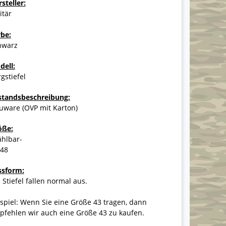
steller:
itär
rbe:
hwarz
dell:
gstiefel
standsbeschreibung:
uware (OVP mit Karton)
öße:
ählbar-
-48
ssform:
 Stiefel fallen normal aus.
spiel: Wenn Sie eine Größe 43 tragen, dann
pfehlen wir auch eine Größe 43 zu kaufen.