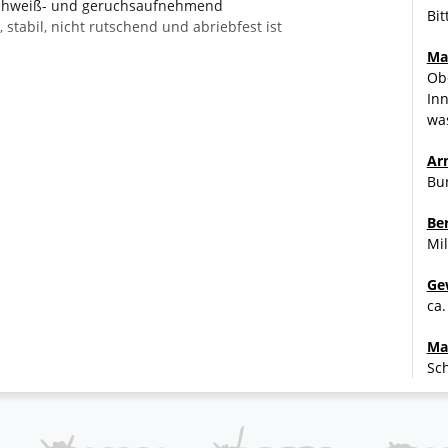
 schweiß- und geruchsaufnehmend
Bit
, stabil, nicht rutschend und abriebfest ist
Ma
Ob
Inn
wa
Ar
Bu
Be
Mil
Ge
ca.
Ma
Sch