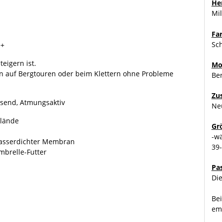
Her
Mil
Fa
Sc
++
eigern ist.
Mo
en auf Bergtouren oder beim Klettern ohne Probleme
Ber
Zu
send, Atmungsaktiv
Ne
elände
Gr
-w
sserdichter Membran
39
mbrelle-Futter
Pa
Die
Bei
em