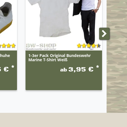
chuhe
1-3er Pack Original Bundeswehr
Brandi
Marine T-Shirt Weiß
*
*
5 €
3,95 €
ab
UVP 10,9