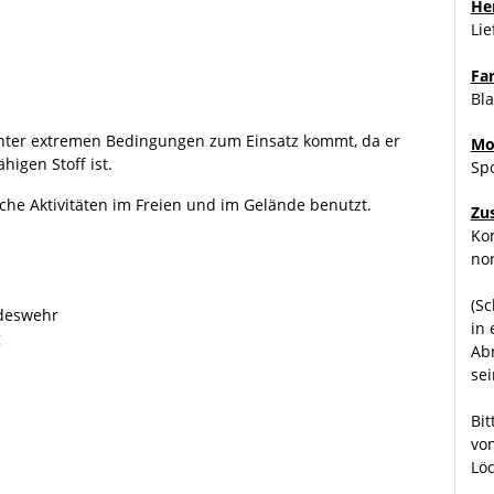
Her
Li
Fa
Bla
nter extremen Bedingungen zum Einsatz kommt, da er
Mo
higen Stoff ist.
Sp
che Aktivitäten im Freien und im Gelände benutzt.
Zu
Kon
no
(Sc
ndeswehr
in
g
Ab
sei
Bit
von
Löc