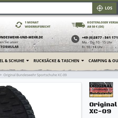
LOS
1 MONAT
KOSTENLOSER VERS
WIDERRUFSRECHT
AB 50 € (DE)
UNDESWEHR-UND-MEHR.DE
+49 (0)3877 - 561 17
en Sie unser
Mo. - Do. 10 - 15 Uhr
TFORMULAR
Fr. 10 - 14 Uhr
FEL & SCHUHE
RUCKSÄCKE & TASCHEN
CAMPING & O
Original Bundeswehr Sportschuhe XC-09
Origina
XC-09