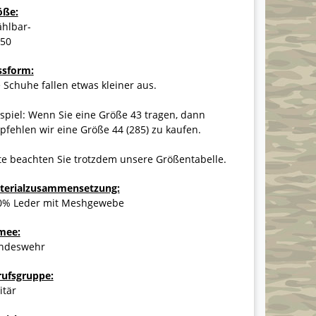
öße:
ählbar-
-50
ssform:
 Schuhe fallen etwas kleiner aus.
spiel: Wenn Sie eine Größe 43 tragen, dann
fehlen wir eine Größe 44 (285) zu kaufen.
te beachten Sie trotzdem unsere Größentabelle.
terialzusammensetzung:
0% Leder mit Meshgewebe
mee:
ndeswehr
rufsgruppe:
itär