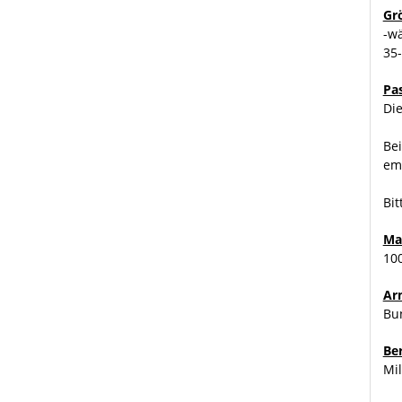
Gr
-w
35
Pa
Die
Bei
emp
Bit
Ma
10
Ar
Bu
Be
Mil