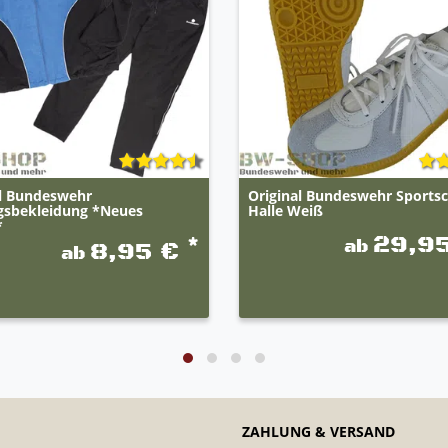
al Bundeswehr
Original Bundeswehr Sports
ngsbekleidung *Neues
Halle Weiß
*
29,9
ab
*
8,95 €
ab
ZAHLUNG & VERSAND