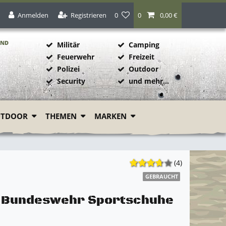
Anmelden
Registrieren
0
0
0,00 €
AND
Militär
Camping
Feuerwehr
Freizeit
Polizei
Outdoor
1
Security
und mehr...
UTDOOR
THEMEN
MARKEN
(4)
GEBRAUCHT
l Bundeswehr Sportschuhe