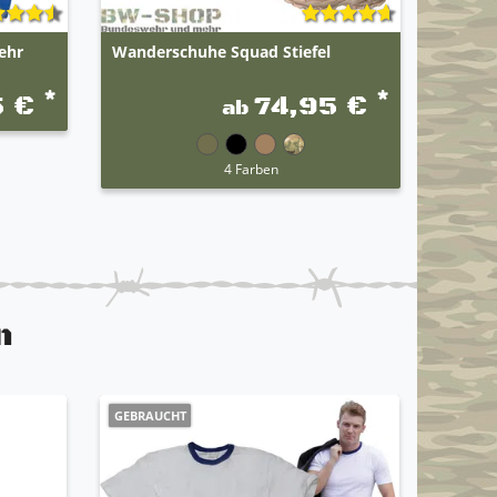
ehr
Wanderschuhe Squad Stiefel
*
*
5 €
74,95 €
ab
4 Farben
n
GEBRAUCHT
ANGEBO