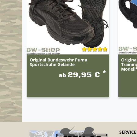
Original Bundeswehr Puma
Origin
Sportschuhe Gelände
Traini
Modell
*
29,95 €
ab
SERVICE