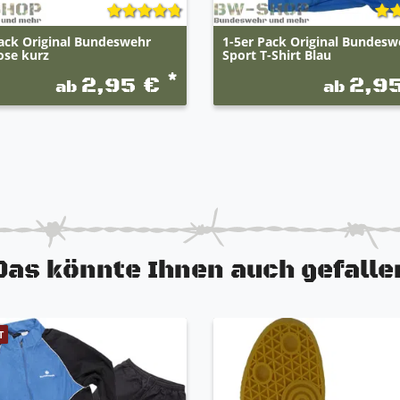
ack Original Bundeswehr
1-5er Pack Original Bundesw
ose kurz
Sport T-Shirt Blau
*
2,95 €
2,9
ab
ab
Das könnte Ihnen auch gefalle
T