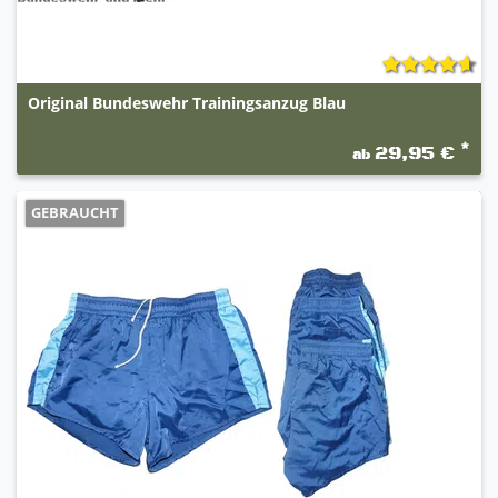
weiche gepolsterte Schaftabschlüsse
gepolsterter Achillessehnenschutz,
hochgezogener Fersenabschluss
vorgeformte anatomische waschbare und
Original Bundeswehr Trainingsanzug Blau
herausnehmbare Einlegesohle
vliesbeschichtete Zunge - durch die leichte
*
Polsterung kann der Schuh optimal an den Fuß
29,95 €
ab
angepasst werden
Flachschnürsenkel - verhindert das Nachgeben
GEBRAUCHT
nach der Fixierung und gibt daher besonderen
Halt