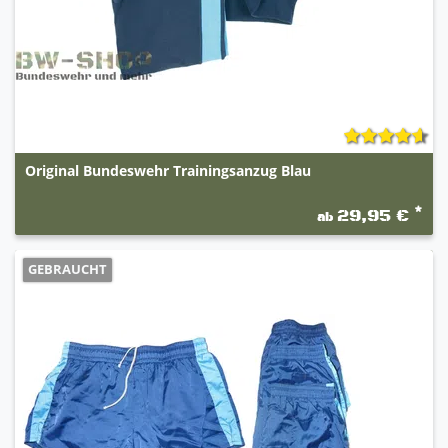
speziell entwickelte Schalensohle, leicht profiliert
- durch die Eintauchtiefe wird das seitliche
Abknicken des Fußes verhindert, nicht kreidend
glattes strapazierfähiges echtes Rindboxleder
weiche gepolsterte Schaftabschlüsse
gepolsterter Achillessehnenschutz,
hochgezogener Fersenabschluss
vorgeformte anatomische waschbare und
Original Bundeswehr Trainingsanzug Blau
herausnehmbare Einlegesohle
vliesbeschichtete Zunge - durch die leichte
*
Polsterung kann der Schuh optimal an den Fuß
29,95 €
ab
angepasst werden
Flachschnürsenkel - verhindert das Nachgeben
GEBRAUCHT
nach der Fixierung und gibt daher besonderen
Halt