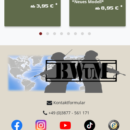
*Neues Modell*
*
3,95 €
ab
*
8,95 €
ab
Kontaktformular
+49 (0)3877 - 561 171