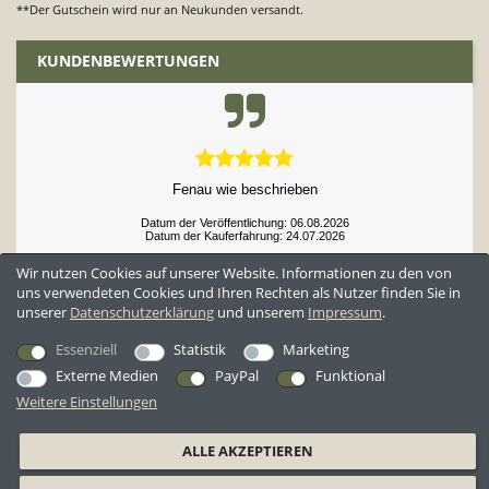
**Der Gutschein wird nur an Neukunden versandt.
KUNDENBEWERTUNGEN
Fenau wie beschrieben
Datum der Veröffentlichung: 06.08.2026
Datum der Kauferfahrung: 24.07.2026
Wir nutzen Cookies auf unserer Website. Informationen zu den von
uns verwendeten Cookies und Ihren Rechten als Nutzer finden Sie in
unserer
Daten­schutz­erklärung
und unserem
Impressum
.
52,897 Bewertungen
Essenziell
Statistik
Marketing
Externe Medien
PayPal
Funktional
Weitere Einstellungen
*Alle Preise inkl. ges. MwSt. zzgl.
Versandkosten
ALLE AKZEPTIEREN
AGB
Datenschutzerklärung
Widerrufsrecht
Widerrufsformular