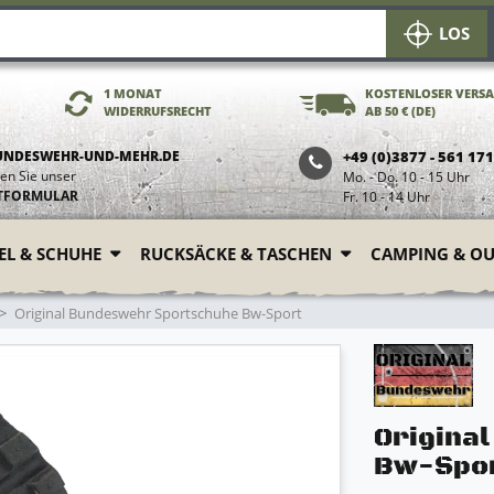
LOS
1 MONAT
KOSTENLOSER VERS
WIDERRUFSRECHT
AB 50 € (DE)
UNDESWEHR-UND-MEHR.DE
+49 (0)3877 - 561 17
en Sie unser
Mo. - Do. 10 - 15 Uhr
TFORMULAR
Fr. 10 - 14 Uhr
FEL & SCHUHE
RUCKSÄCKE & TASCHEN
CAMPING & O
Original Bundeswehr Sportschuhe Bw-Sport
Origina
Bw-Spo