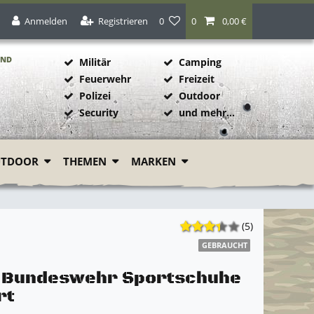
Anmelden
Registrieren
0
0
0,00 €
AND
Militär
Camping
Feuerwehr
Freizeit
Polizei
Outdoor
1
Security
und mehr...
UTDOOR
THEMEN
MARKEN
(5)
GEBRAUCHT
l Bundeswehr Sportschuhe
rt