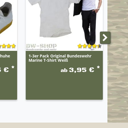
chuhe
1-3er Pack Original Bundeswehr
Origin
Marine T-Shirt Weiß
Bordho
*
*
5 €
3,95 €
ab