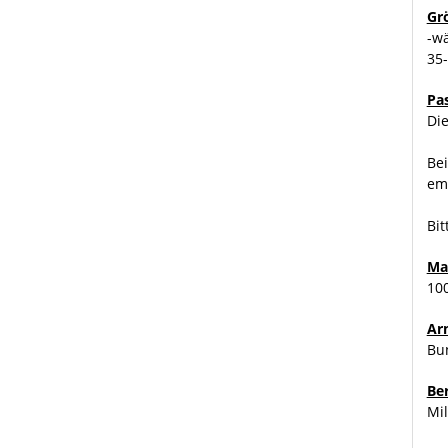
Gr
-w
35
Pa
Die
Bei
emp
Bit
Ma
10
Ar
Bu
Be
Mil