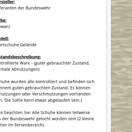
steller:
eferanten der Bundeswehr
rbe:
hwarz
dell:
ortschuhe Gelände
standsbeschreibung:
trollierte Ware - (guter gebrauchter Zustand,
rmale Abnutzungen)
huhe wurden alle kontrolliert und befinden sich
 einem guten gebrauchten Zustand. Es können
nutzungen oder Verschmutzungen vorhanden
n. Die Sohle kann etwas abgelaufen sein.)
te beachten Sie: Alle Schuhe können teilweise
 der Bundeswehr gelocht worden sein (2 kleine
her im Fersenbereich)