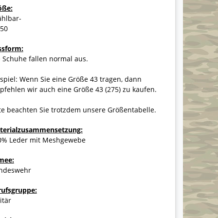
öße:
ählbar-
-50
ssform:
 Schuhe fallen normal aus.
spiel: Wenn Sie eine Größe 43 tragen, dann
fehlen wir auch eine Größe 43 (275) zu kaufen.
te beachten Sie trotzdem unsere Größentabelle.
terialzusammensetzung:
0% Leder mit Meshgewebe
mee:
ndeswehr
rufsgruppe:
itär