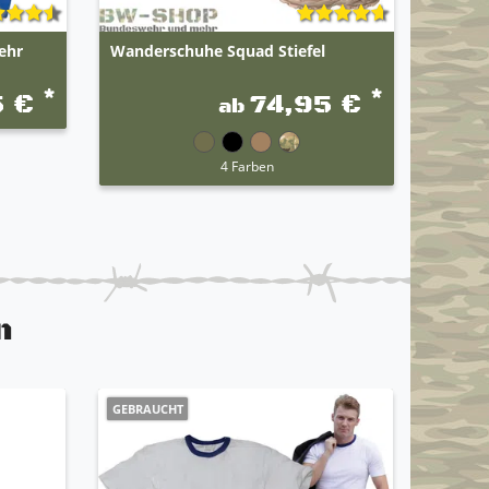
ehr
Wanderschuhe Squad Stiefel
*
*
5 €
74,95 €
ab
4 Farben
n
GEBRAUCHT