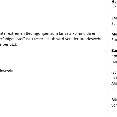
Her
Li
Fa
Sc
nter extremen Bedingungen zum Einsatz kommt, da er
Mo
rfähigen Stoff ist. Dieser Schuh wird von der Bundeswehr
Sp
e benutzt.
Zu
Kon
no
ndeswehr
(Sc
g
in
Ab
sei
Bit
von
Löc