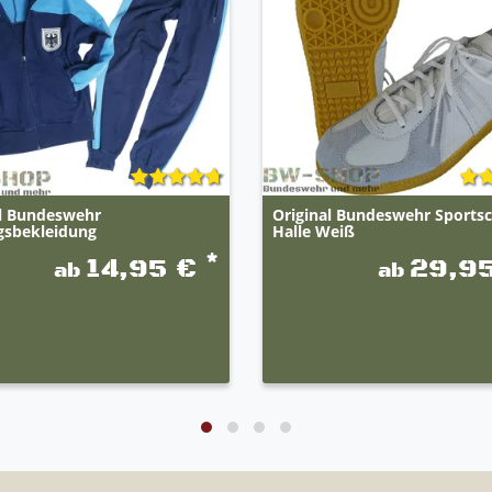
al Bundeswehr
Original Bundeswehr Sports
gsbekleidung
Halle Weiß
*
14,95 €
29,9
ab
ab