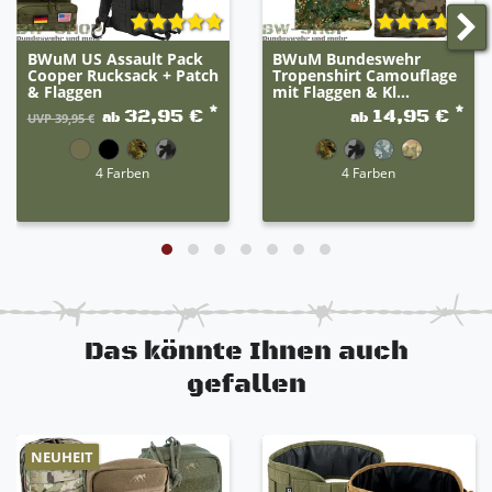
BWuM US Assault Pack
BWuM Bundeswehr
Cooper Rucksack + Patch
Tropenshirt Camouflage
& Flaggen
mit Flaggen & Kl...
*
*
32,95 €
14,95 €
ab
ab
UVP 39,95 €
4 Farben
4 Farben
Das könnte Ihnen auch
gefallen
NEUHEIT