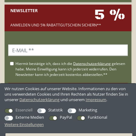
5 %
NEWSLETTER
ANMELDEN UND 5% RABATTGUTSCHEIN SICHERN**
Wir nutzen Cookies auf unserer Website. Informationen zu den von
uns verwendeten Cookies und Ihren Rechten als Nutzer finden Sie in
unserer
Daten­schutz­erklärung
und unserem
Impressum
.
**Der Gutschein wird nur an Neukunden versandt.
Essenziell
Statistik
Marketing
Externe Medien
PayPal
Funktional
KUNDENBEWERTUNGEN
Weitere Einstellungen
*Alle Preise inkl. ges. MwSt. zzgl.
Versandkosten