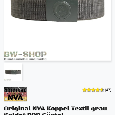
(47)
Original NVA Koppel Textil grau