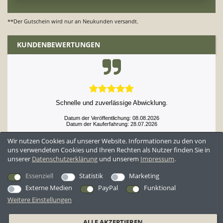
**Der Gutschein wird nur an Neukunden versandt.
KUNDENBEWERTUNGEN
Schnelle und zuverlässige Abwicklung.
Datum der Veröffentlichung: 08.08.2026
Datum der Kauferfahrung: 28.07.2026
Wir nutzen Cookies auf unserer Website. Informationen zu den von
uns verwendeten Cookies und Ihren Rechten als Nutzer finden Sie in
unserer
Daten­schutz­erklärung
und unserem
Impressum
.
52,952 Bewertungen
Essenziell
Statistik
Marketing
Externe Medien
PayPal
Funktional
Weitere Einstellungen
*Alle Preise inkl. ges. MwSt. zzgl.
Versandkosten
ALLE AKZEPTIEREN