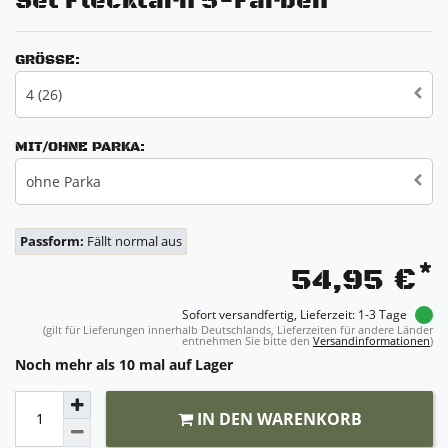
Set Flecktarn 5-Farben
GRÖSSE:
4 (26)
MIT/OHNE PARKA:
ohne Parka
Passform:
Fällt normal aus
*
54,95 €
Sofort versandfertig, Lieferzeit: 1-3 Tage
(gilt für Lieferungen innerhalb Deutschlands, Lieferzeiten für andere Länder
entnehmen Sie bitte den
Versandinformationen
)
Noch mehr als 10 mal auf Lager
IN DEN WARENKORB