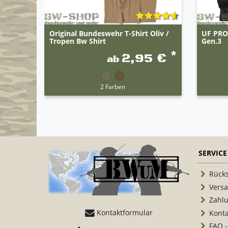
Original Bundeswehr T-Shirt Oliv /
UF PRO 
Tropen Bw Shirt
Gen.3
*
2,95 €
ab
2 Farben
SERVICE
Rück
Vers
Zahl
Kontaktformular
Konta
FAQ -