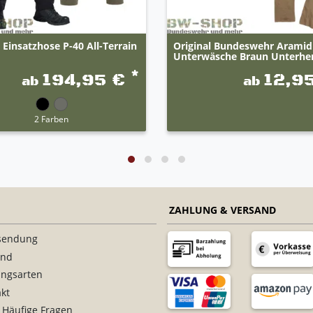
Einsatzhose P-40 All-Terrain
Original Bundeswehr Aramid
Unterwäsche Braun Unterhem
*
194,95 €
12,9
ab
ab
2 Farben
ZAHLUNG & VERSAND
sendung
and
ungsarten
kt
 Häufige Fragen