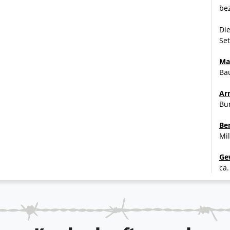
bez
Di
Se
Ma
Ba
e
Ar
Bu
Be
Mil
den
Ge
ca.