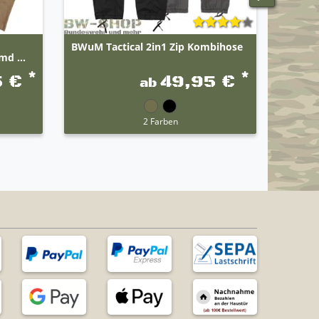
BWuM Tactical 2in1 Zip Kombihose
BWuM T
d ...
Kältes
*
*
5 €
49,95 €
ab
2 Farben