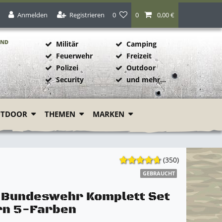
Anmelden
Registrieren
0
0
0,00 €
AND
Militär
Camping
Feuerwehr
Freizeit
Polizei
Outdoor
1
Security
und mehr...
UTDOOR
THEMEN
MARKEN
(350)
GEBRAUCHT
l Bundeswehr Komplett Set
rn 5-Farben