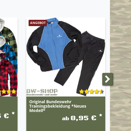
ANGEBOT
TOP
Original Bundeswehr
Origin
Trainingsbekleidung *Neues
Traini
Modell*
*
5 €
*
8,95 €
ab