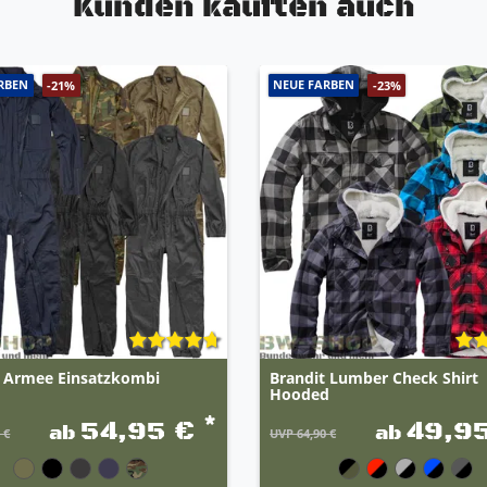
Kunden kauften auch
RBEN
NEUE FARBEN
-21%
-23%
mensschildern etc.
e
t Armee Einsatzkombi
Brandit Lumber Check Shirt
Hooded
*
54,95 €
49,9
idealen Anpassen an den Körper
ab
ab
 €
UVP 64,90 €