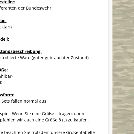
steller:
eferanten der Bundeswehr
rbe:
cktarn
dell:
standsbeschreibung:
trollierte Ware (guter gebrauchter Zustand)
öße:
ählbar-
20
ssform:
 Sets fallen normal aus.
spiel: Wenn Sie eine Größe L tragen, dann
fehlen wir auch eine Größe 8 (L) zu kaufen.
te beachten Sie trotzdem unsere Größentabelle