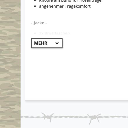
Knöpfe am Bund für Hosenträger
angenehmer Tragekomfort
- Jacke -
2x Brusttaschen
1x Ärmeltasche
2x Hoheitsabzeichen
Frontreißverschluss mit verdeckter Knopfleist
2x Schulterklappen
- T-Shirt -
kann als T-Shirt oder Unterhemd genutzt wer
doppelter Rippkragen
reißfest und strapazierfähig
schnell trocknende Gewebemischung
angenehmer Tragekomfort
- Rolli -