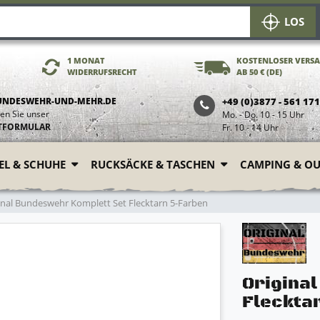
LOS
1 MONAT
KOSTENLOSER VERS
WIDERRUFSRECHT
AB 50 € (DE)
UNDESWEHR-UND-MEHR.DE
+49 (0)3877 - 561 17
en Sie unser
Mo. - Do. 10 - 15 Uhr
TFORMULAR
Fr. 10 - 14 Uhr
FEL & SCHUHE
RUCKSÄCKE & TASCHEN
CAMPING & O
inal Bundeswehr Komplett Set Flecktarn 5-Farben
Origina
Fleckta