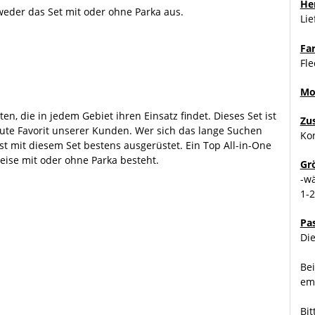
Her
weder das Set mit oder ohne Parka aus.
Li
Fa
Fle
Mo
, die in jedem Gebiet ihren Einsatz findet. Dieses Set ist
Zu
lute Favorit unserer Kunden. Wer sich das lange Suchen
Kon
t mit diesem Set bestens ausgerüstet. Ein Top All-in-One
weise mit oder ohne Parka besteht.
Gr
-w
1-
Pa
Die
Bei
emp
Bit