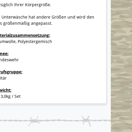
üglich Ihrer Körpergröße.
e Unterwäsche hat andere Größen und wird den
ts größenmäßig angepasst.
terialzusammensetzung:
umwolle, Polyestergemisch
mee:
ndeswehr
rufsgruppe:
itär
wicht:
 3,0kg / Set