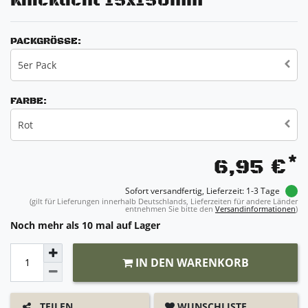
Knicklicht 15x150mm
PACKGRÖSSE:
5er Pack
FARBE:
Rot
*
6,95 €
Sofort versandfertig, Lieferzeit: 1-3 Tage
(gilt für Lieferungen innerhalb Deutschlands, Lieferzeiten für andere Länder
entnehmen Sie bitte den
Versandinformationen
)
Noch mehr als 10 mal auf Lager
IN DEN WARENKORB
WUNSCHLISTE
TEILEN