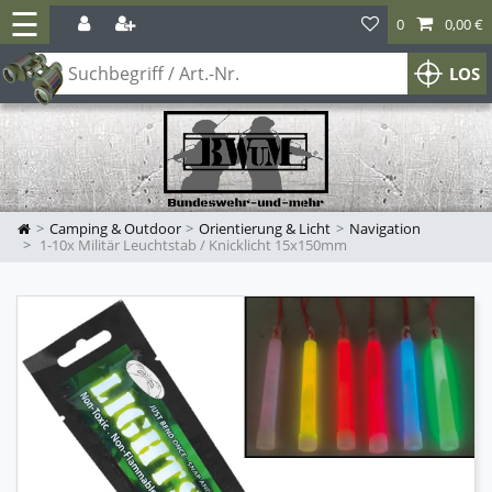
☰
0
0,00 €
LOS
Camping & Outdoor
Orientierung & Licht
Navigation
1-10x Militär Leuchtstab / Knicklicht 15x150mm