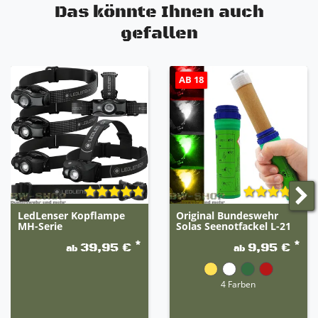
Das könnte Ihnen auch
gefallen
AB 18
LedLenser Kopflampe
Original Bundeswehr
MH-Serie
Solas Seenotfackel L-21
*
*
39,95 €
9,95 €
ab
ab
4 Farben