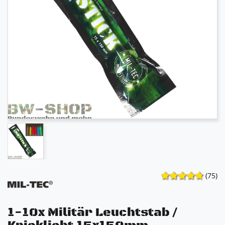
(75)
1-10x Militär Leuchtstab /