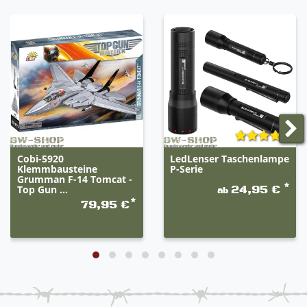
Cobi-5920
LedLenser Taschenlampe
Klemmbausteine
P-Serie
Grumman F-14 Tomcat -
*
Top Gun ...
24,95 €
ab
*
79,95 €