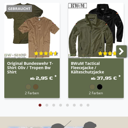
GEBRAUCHT
Original Bundeswehr T-
BWuM Tactical
Shirt Oliv / Tropen Bw
Fleecejacke /
Shirt
Kälteschutzjacke
*
*
2,95 €
37,95 €
ab
ab
2 Farben
2 Farben