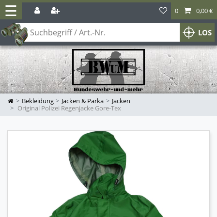
☰
0
0,00 €
LOS
Bekleidung
Jacken & Parka
Jacken
Original Polizei Regenjacke Gore-Tex