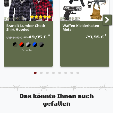
Uniformteile darstellen. Wir verkaufen diese
ausschließlich noch zu Deko-Zwecken. Sämtliche
Polizeischilder und Wappen müssen vor dem
Gebrauch in der Öffentlichkeit entfernt werden!
Brandit Lumber Check
Waffen Kleiderhaken
Shirt Hooded
Metall
*
*
49,95 €
29,95 €
ab
UVP 64,90 €
5 Farben
Das könnte Ihnen auch
gefallen