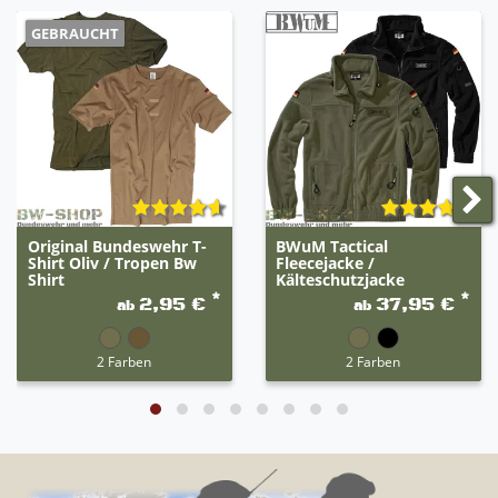
GEBRAUCHT
Original Bundeswehr T-
BWuM Tactical
Shirt Oliv / Tropen Bw
Fleecejacke /
Shirt
Kälteschutzjacke
*
*
2,95 €
37,95 €
ab
ab
2 Farben
2 Farben