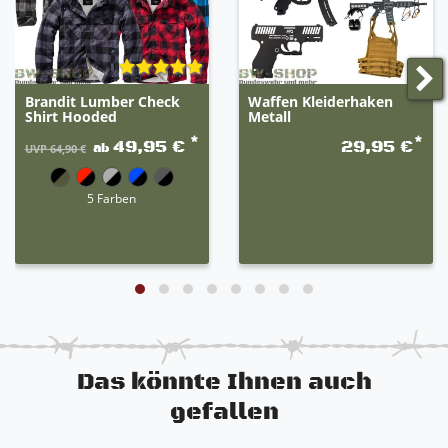
Uniformteile darstellen. Wir verkaufen diese
ausschließlich noch zu Deko-Zwecken. Sämtliche
Polizeischilder und Wappen müssen vor dem
Gebrauch in der Öffentlichkeit entfernt werden!
Brandit Lumber Check
Waffen Kleiderhaken
Shirt Hooded
Metall
*
*
49,95 €
29,95 €
ab
UVP 64,90 €
5 Farben
Das könnte Ihnen auch
gefallen