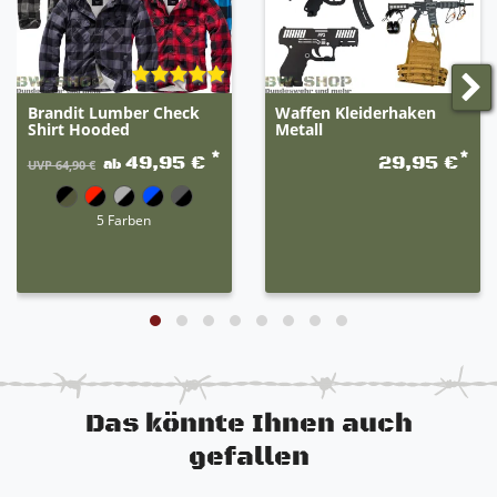
Uniformteile darstellen. Wir verkaufen diese
ausschließlich noch zu Deko-Zwecken. Sämtliche
Polizeischilder und Wappen müssen vor dem
Gebrauch in der Öffentlichkeit entfernt werden!
Brandit Lumber Check
Waffen Kleiderhaken
Shirt Hooded
Metall
*
*
49,95 €
29,95 €
ab
UVP 64,90 €
5 Farben
Das könnte Ihnen auch
gefallen