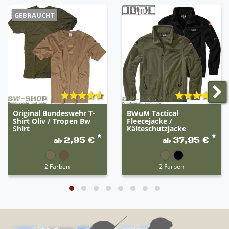
GEBRAUCHT
Original Bundeswehr T-
BWuM Tactical
Shirt Oliv / Tropen Bw
Fleecejacke /
Shirt
Kälteschutzjacke
*
*
2,95 €
37,95 €
ab
ab
2 Farben
2 Farben