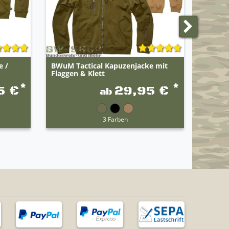
e /
BWuM Tactical Kapuzenjacke mit
Origin
Flaggen & Klett
Kampfs
*
*
5 €
29,95 €
ab
3 Farben