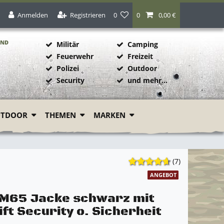
Anmelden
Registrieren
0
0
0,00 €
AND
Militär
Camping
Feuerwehr
Freizeit
Polizei
Outdoor
1
Security
und mehr...
UTDOOR
THEMEN
MARKEN
(7)
ANGEBOT
 M65 Jacke schwarz mit
ft Security o. Sicherheit