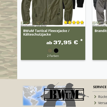
BWuM Tactical Fleecejacke /
Brandit
Kälteschutzjacke
*
37,95 €
ab
2 Farben
SERVICE
Rück
Vers