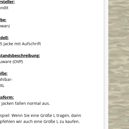
steller:
andit
rbe:
hwarz
dell:
 Jacke mit Aufschrift
standsbeschreibung:
uware (OVP)
öße:
ählbar-
7XL
ssform:
 Jacken fallen normal aus.
spiel: Wenn Sie eine Größe L tragen, dann
fehlen wir auch eine Größe L zu kaufen.