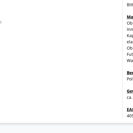
Bit
Ma
s
Ob
In
Ka
urity oder Sicherheit
ela
en Brust und auf dem Rücken
Obe
, wie beispielsweise ein Druck
Fut
Wat
Be
Pol
Ge
ca.
EA
40