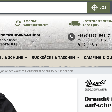
LOS
1 MONAT
KOSTENLOSER VERS
WIDERRUFSRECHT
AB 50 € (DE)
UNDESWEHR-UND-MEHR.DE
+49 (0)3877 - 561 17
en Sie unser
Mo. - Do. 10 - 15 Uhr
TFORMULAR
Fr. 10 - 14 Uhr
FEL & SCHUHE
RUCKSÄCKE & TASCHEN
CAMPING & O
acke schwarz mit Aufschrift Security o. Sicherheit
Brandit
Aufschri