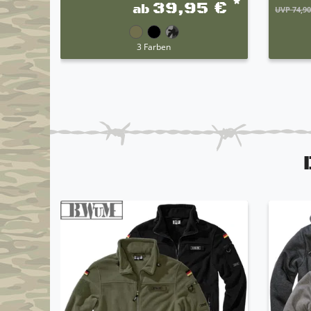
*
39,95 €
ab
UVP 74,90
3 Farben