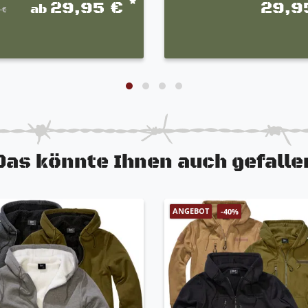
*
29,95 €
29,9
ab
 €
Das könnte Ihnen auch gefalle
ANGEBOT
-40%