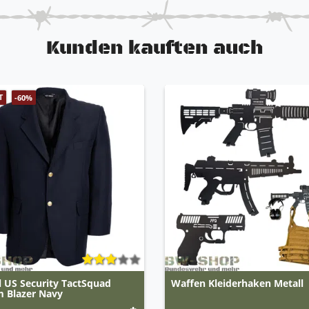
Kunden kauften auch
T
-60%
l US Security TactSquad
Waffen Kleiderhaken Metall
m Blazer Navy