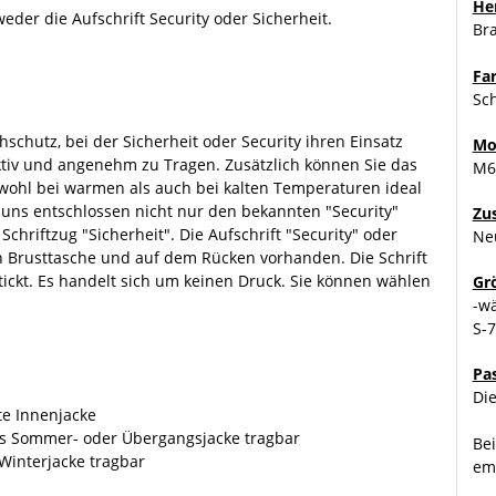
Her
eder die Aufschrift Security oder Sicherheit.
Br
Fa
Sc
schutz, bei der Sicherheit oder Security ihren Einsatz
Mo
aktiv und angenehm zu Tragen. Zusätzlich können Sie das
M65
ohl bei warmen als auch bei kalten Temperaturen ideal
uns entschlossen nicht nur den bekannten "Security"
Zu
Schriftzug "Sicherheit". Die Aufschrift "Security" oder
Ne
ken Brusttasche und auf dem Rücken vorhanden. Die Schrift
tickt. Es handelt sich um keinen Druck. Sie können wählen
Gr
-w
S-
Pa
Die
e Innenjacke
als Sommer- oder Übergangsjacke tragbar
Bei
 Winterjacke tragbar
emp