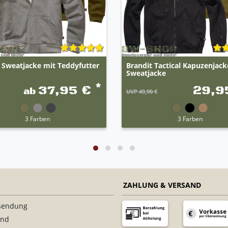
 Sweatjacke mit Teddyfutter
Brandit Tactical Kapuzenjack
Sweatjacke
*
37,95 €
29,9
ab
UVP 49,90 €
3 Farben
3 Farben
ZAHLUNG & VERSAND
sendung
and