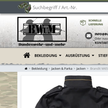
SCHNELLE
LIEFERUNG
INFO@B
Oder nutz
KONTAK
BEKLEIDUNG
AUSRÜSTUNG
STIE
ZUR STARTSEITE
Bekleidung
Jacken & Parka
Jacken
Brandit M65 J