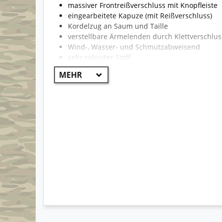
massiver Frontreißverschluss mit Knopfleiste
eingearbeitete Kapuze (mit Reißverschluss)
Kordelzug an Saum und Taille
verstellbare Ärmelenden durch Klettverschlus
Wind-, Wasser- und Schmutzabweisend
sehr robuster Stoff
professioneller Stick mit den Aufschriften Sec
die Aufschriften befinden sich über der link
der Stick ist unverwüstlich und löst sich nicht
angenehmer Tragekomfort