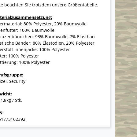
te beachten Sie trotzdem unsere Größentabelle.
terialzusammensetzung:
ermaterial: 80% Polyester, 20% Baumwolle
nenfutter: 100% Baumwolle
puzenbündchen: 93% Baumwolle, 7% Elasthan
stische Bänder: 80% Elastodien, 20% Polyester
rstoff Innenjacke: 100% Polyester
ter: 100% Polyester
tierung: 100% Polyester
rufsgruppe:
izei, Security
wicht:
 1,8kg / Stk.
N:
51773162392