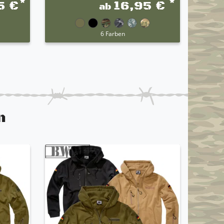
*
*
5 €
16,95 €
ab
6 Farben
n
TOP