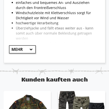
einfaches und bequemes An- und Ausziehen
durch den Frontreißverschluss
Windschutzleiste mit Klettverschluss sorgt für
Dichtigkeit vor Wind und Wasser
hochwertige Verarbeitung
Überziehjacke und fällt etwas weiter aus - kann
somit auch über normale Bekleidung getragen
werden
mit atmungsaktiven, leichten Mesh-Innenfutter
Wind- und Wasserabweisend
atmungsaktiv
Kapuze mit Kordelzug und Stopper
durchgehender und hoch schließender Front-
Reißverschluss mit Abdeckleiste durch Klett
2x seitliche Eingriffstaschen mit Reißverschluss
Kunden kauften auch
1x Innentasche
Ärmelabschluss mit Bündchen
verstellbarer Hüftbund mit Tunnelzug
sehr robuster Stoff
geringes Gewicht
taillierter, femininer Schnitt