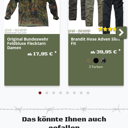
angenehmer Tragekomfort
ideal für die Übergangszeit und im Sommer bei
schlechtem Wetter
Original Bundeswehr
Brandit Hose Adven Slim
Feldbluse Flecktarn
Fit
Damen
*
39,95 €
ab
*
17,95 €
ab
3 Farben
Das könnte Ihnen auch