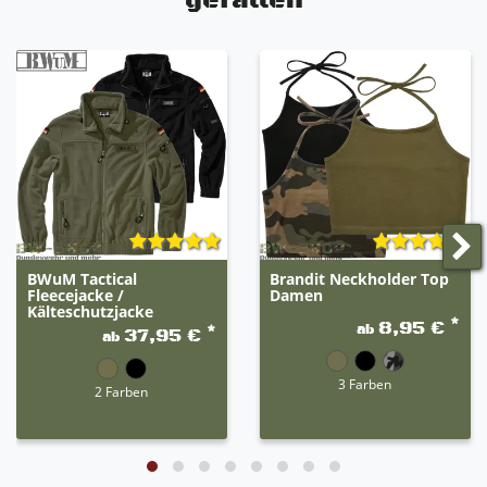
gefallen
BWuM Tactical
Brandit Neckholder Top
Fleecejacke /
Damen
Kälteschutzjacke
*
8,95 €
ab
*
37,95 €
ab
3 Farben
2 Farben