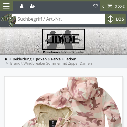
☰
0
0,00 €
LOS
Bekleidung
Jacken & Parka
Jacken
Brandit Windbreaker Sommer mit Zipper Damen