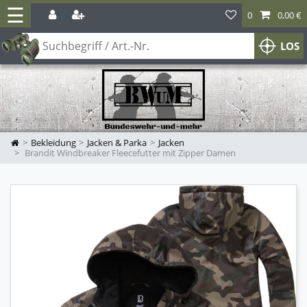
☰
0
0,00 €
LOS
Bekleidung
Jacken & Parka
Jacken
Brandit Windbreaker Fleecefutter mit Zipper Damen