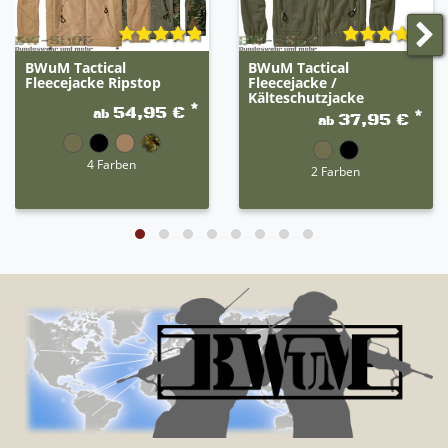
BWuM Tactical
BWuM Tactical
Fleecejacke Ripstop
Fleecejacke /
Kälteschutzjacke
*
54,95 €
ab
*
37,95 €
ab
4 Farben
2 Farben