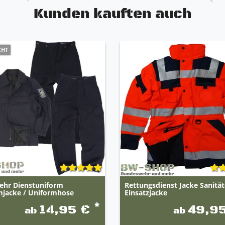
Kunden kauften auch
CHT
ehr Dienstuniform
Rettungsdienst Jacke Sanität
mjacke / Uniformhose
Einsatzjacke
*
14,95 €
49,9
ab
ab