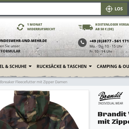
LOS
1 MONAT
KOSTENLOSER VERS
WIDERRUFSRECHT
AB 50 € (DE)
UNDESWEHR-UND-MEHR.DE
+49 (0)3877 - 561 17
en Sie unser
Mo. - Do. 10 - 15 Uhr
TFORMULAR
Fr. 10 - 14 Uhr
FEL & SCHUHE
RUCKSÄCKE & TASCHEN
CAMPING & O
breaker Fleecefutter mit Zipper Damen
Brandit
mit Zip