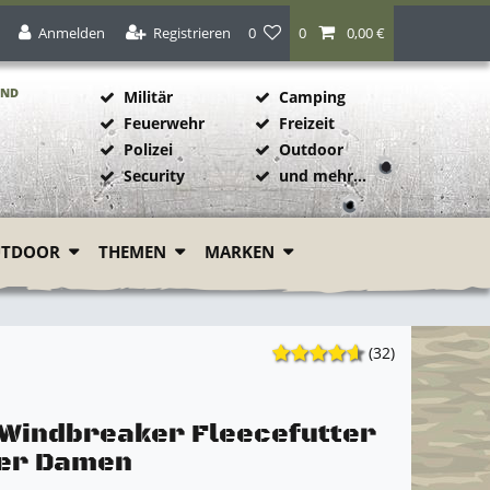
Anmelden
Registrieren
0
0
0,00 €
AND
Militär
Camping
Feuerwehr
Freizeit
Polizei
Outdoor
1
Security
und mehr...
UTDOOR
THEMEN
MARKEN
(32)
 Windbreaker Fleecefutter
per Damen