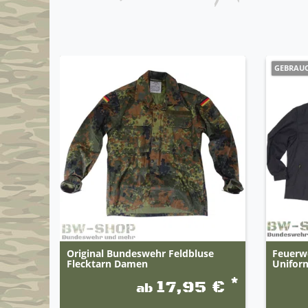
GEBRAU
Original Bundeswehr Feldbluse
Feuerw
Flecktarn Damen
Unifor
*
17,95 €
ab