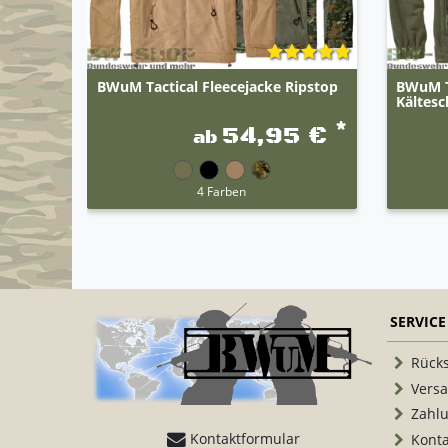
BWuM Tactical Fleecejacke Ripstop
BWuM Ta
Kältesc
*
54,95 €
ab
4 Farben
SERVICE
Rück
Vers
Zahl
Kontaktformular
Konta