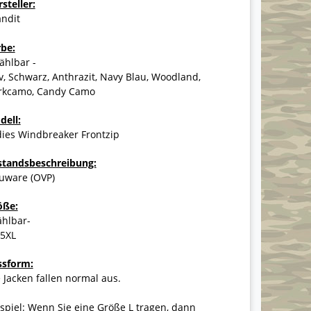
steller:
andit
rbe:
ählbar -
v, Schwarz, Anthrazit, Navy Blau, Woodland,
rkcamo, Candy Camo
dell:
dies Windbreaker Frontzip
standsbeschreibung:
uware (OVP)
öße:
ählbar-
-5XL
ssform:
 Jacken fallen normal aus.
spiel: Wenn Sie eine Größe L tragen, dann