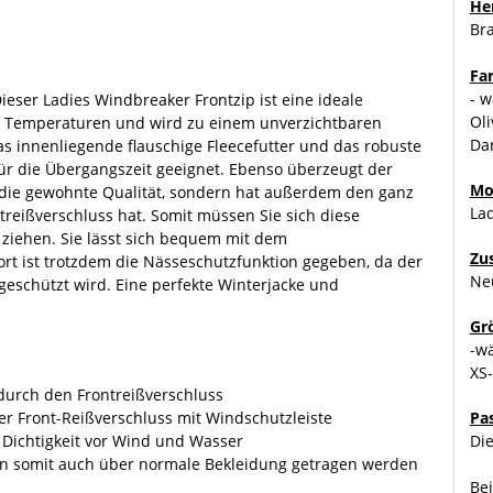
Her
Br
Fa
- w
Dieser Ladies Windbreaker Frontzip ist eine ideale
Oli
en Temperaturen und wird zu einem unverzichtbaren
Da
as innenliegende flauschige Fleecefutter und das robuste
für die Übergangszeit geeignet. Ebenso überzeugt der
Mo
die gewohnte Qualität, sondern hat außerdem den ganz
La
treißverschluss hat. Somit müssen Sie sich diese
ziehen. Sie lässt sich bequem mit dem
Zu
ort ist trotzdem die Nässeschutzfunktion gegeben, da der
Ne
 geschützt wird. Eine perfekte Winterjacke und
Gr
-w
XS
urch den Frontreißverschluss
r Front-Reißverschluss mit Windschutzleiste
Pa
r Dichtigkeit vor Wind und Wasser
Die
ann somit auch über normale Bekleidung getragen werden
Bei