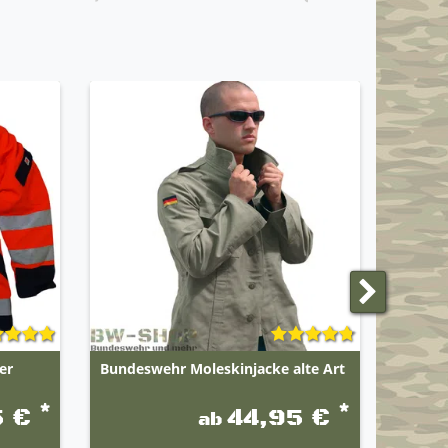
GEBRAU
er
Bundeswehr Moleskinjacke alte Art
Engelb
*
*
5 €
44,95 €
ab