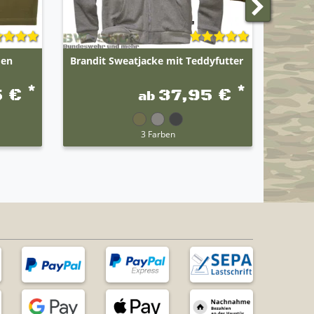
men
Brandit Sweatjacke mit Teddyfutter
Highla
*
*
5 €
37,95 €
ab
3 Farben