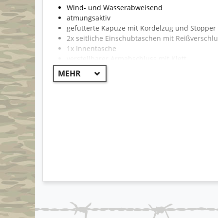
Wind- und Wasserabweisend
atmungsaktiv
gefütterte Kapuze mit Kordelzug und Stopper
2x seitliche Einschubtaschen mit Reißverschl
1x Innentasche
verstellbarer Armabschluss mit Klett
verstellbarer Hüftbund mit Tunnelzug und St
sehr robuster Stoff
geringes Gewicht
taillierter, femininer Schnitt
angenehmer Tragekomfort
ideal für die Übergangszeit und im Winter be