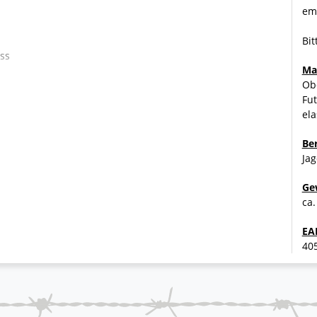
emp
Bit
uss
Ma
Obe
Fut
opper
ela
Be
Jag
i schlechtem Wetter
Ge
ca.
EA
40