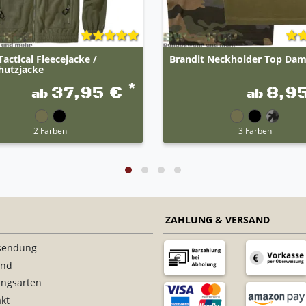
ctical Fleecejacke /
Brandit Neckholder Top Da
hutzjacke
*
37,95 €
8,9
ab
ab
2 Farben
3 Farben
ZAHLUNG & VERSAND
sendung
and
ungsarten
kt