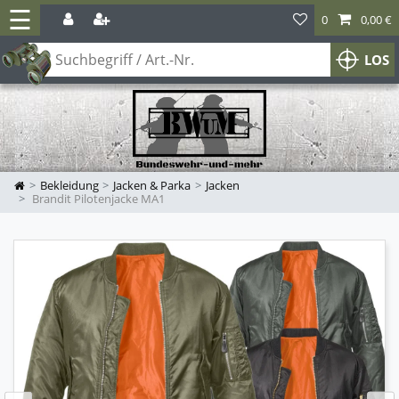
☰
0
0,00 €
LOS
Bekleidung
Jacken & Parka
Jacken
Brandit Pilotenjacke MA1