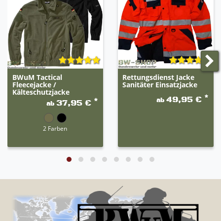
BWuM Tactical
Rettungsdienst Jacke
Fleecejacke /
Sanitäter Einsatzjacke
Kälteschutzjacke
*
49,95 €
ab
*
37,95 €
ab
2 Farben