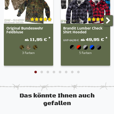
Original Bundeswehr
Brandit Lumber Check
Feldbluse
Shirt Hooded
*
*
11,95 €
49,95 €
ab
ab
UVP 64,90 €
3 Farben
5 Farben
Das könnte Ihnen auch
gefallen