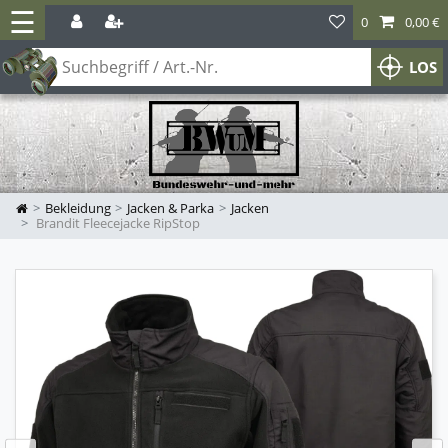
☰
0
0,00 €
LOS
Bekleidung
Jacken & Parka
Jacken
Brandit Fleecejacke RipStop