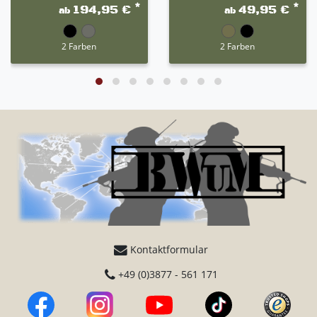
*
*
194,95 €
49,95 €
ab
ab
2 Farben
2 Farben
Kontaktformular
+49 (0)3877 - 561 171