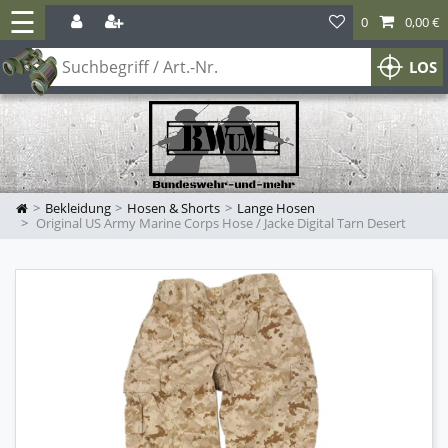
☰
0
0,00 €
LOS
Bekleidung
Hosen & Shorts
Lange Hosen
Original US Army Marine Corps Hose / Jacke Digital Tarn Desert