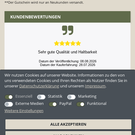
**Der Gutschein wird nur an Neukunden versandt.
KUNDENBEWERTUNGEN
Sehr gute Qualität und Haltbarkeit
Datum der Veröffentlichung: 08.08.2026
Datum der Kauferfahrung: 28.07.2026
Wir nutzen Cookies auf unserer Website. Informationen zu den von
uns verwendeten Cookies und Ihren Rechten als Nutzer finden Sie in
unserer
Daten­schutz­erklärung
und unserem
Impressum
.
52,929 Bewertungen
Essenziell
Statistik
Marketing
Externe Medien
PayPal
Funktional
Weitere Einstellungen
*Alle Preise inkl. ges. MwSt. zzgl.
Versandkosten
ALLE AKZEPTIEREN
AGB
Datenschutzerklärung
Widerrufsrecht
Widerrufsformular