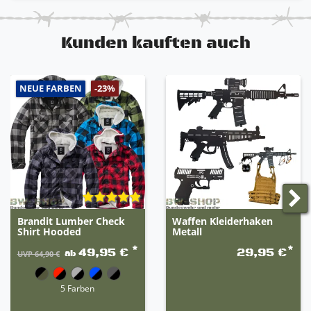
Kunden kauften auch
NEUE FARBEN
-23%
Brandit Lumber Check
Waffen Kleiderhaken
Shirt Hooded
Metall
*
*
49,95 €
29,95 €
ab
UVP 64,90 €
5 Farben