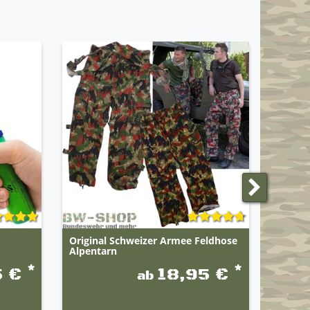
Original Schweizer Armee Feldhose
Origin
Alpentarn
Molesk
*
*
5 €
18,95 €
ab