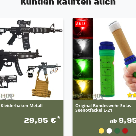
Kunden kauften auch
AB 18
 Kleiderhaken Metall
Original Bundeswehr Solas
Seenotfackel L-21
*
29,95 €
9,9
ab