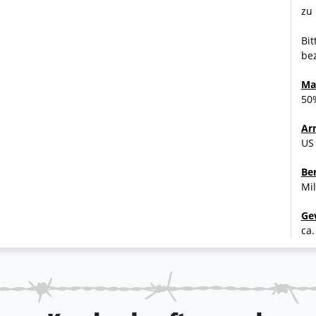
zu 
Bit
bez
Ma
50
Ar
US
Be
Mil
Ge
ca.