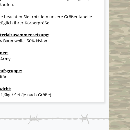
kaufen.
te beachten Sie trotzdem unsere Größentabelle
üglich Ihrer Körpergröße.
terialzusammensetzung:
% Baumwolle, 50% Nylon
mee:
 Army
rufsgruppe:
itär
wicht:
 1,6kg / Set (je nach Größe)