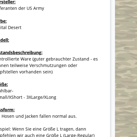
steller:
eferanten der US Army
rbe:
ital Desert
dell:
standsbeschreibung:
trollierte Ware (guter gebrauchter Zustand - es
nnen teilweise Verschmutzungen oder
pfstellen vorhanden sein)
öße:
ählbar-
all/XShort - 3XLarge/XLong
ssform:
 Hosen und Jacken fallen normal aus.
spiel: Wenn Sie eine Größe L tragen, dann
fehlen wir auch eine Größe L (Large-Regular)