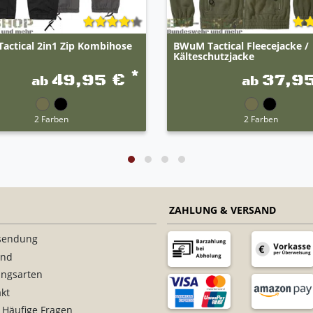
actical 2in1 Zip Kombihose
BWuM Tactical Fleecejacke /
Kälteschutzjacke
*
49,95 €
37,9
ab
ab
2 Farben
2 Farben
ZAHLUNG & VERSAND
sendung
and
ungsarten
kt
 Häufige Fragen