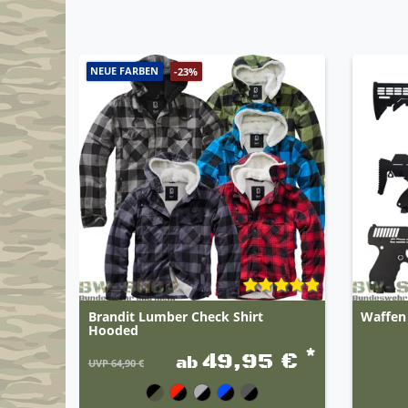
NEUE FARBEN
-23%
Brandit Lumber Check Shirt
Waffen
Hooded
*
49,95 €
ab
UVP 64,90 €