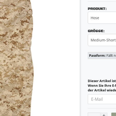
PRODUKT:
Hose
GRÖSSE:
Medium-Short 
Passform:
Fällt 
Dieser Artikel is
Wenn Sie Ihre E-
der Artikel wiede