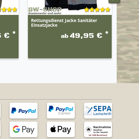
Rettungsdienst Jacke Sanitäter
Bundes
Einsatzjacke
*
*
5 €
49,95 €
ab