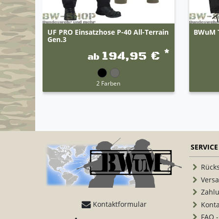
UF PRO Einsatzhose P-40 All-Terrain
BWuM T
Gen.3
*
194,95 €
ab
2 Farben
SERVICE
Rück
Vers
Zahl
Kontaktformular
Konta
FAQ -