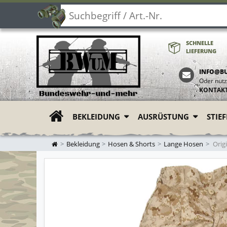
SCHNELLE
LIEFERUNG
INFO@B
Oder nutz
KONTAK
BEKLEIDUNG
AUSRÜSTUNG
STIE
ZUR STARTSEITE
Bekleidung
Hosen & Shorts
Lange Hosen
Origi