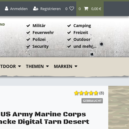
Anmelden
Registrieren
0
0
0,00 €
AND
Militär
Camping
Feuerwehr
Freizeit
Polizei
Outdoor
1
Security
und mehr...
UTDOOR
THEMEN
MARKEN
(8)
GEBRAUCHT
l US Army Marine Corps
acke Digital Tarn Desert