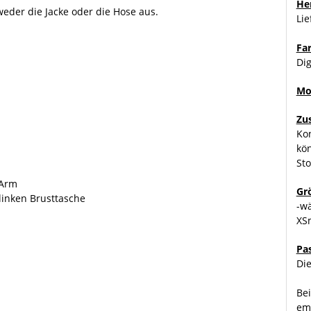
Her
weder die Jacke oder die Hose aus.
Li
Fa
Dig
Mo
Zu
Kon
kö
Sto
 Arm
Gr
linken Brusttasche
-w
XSm
Pa
Die
Bei
emp