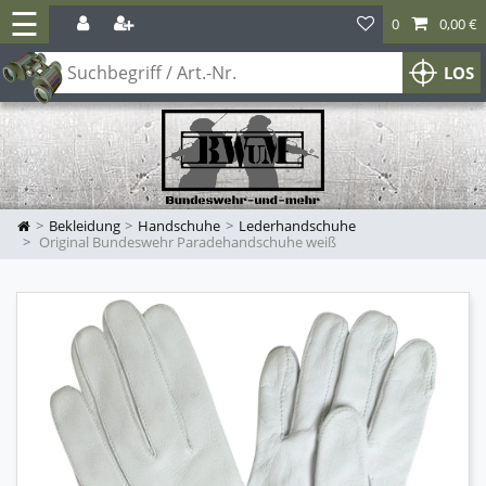
☰
0
0,00 €
LOS
Bekleidung
Handschuhe
Lederhandschuhe
Original Bundeswehr Paradehandschuhe weiß