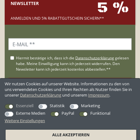
5 %
NEWSLETTER
ANMELDEN UND 5% RABATTGUTSCHEIN SICHERN**
Wir nutzen Cookies auf unserer Website. Informationen zu den von
uns verwendeten Cookies und Ihren Rechten als Nutzer finden Sie in
unserer
Daten­schutz­erklärung
und unserem
Impressum
.
**Der Gutschein wird nur an Neukunden versandt.
Essenziell
Statistik
Marketing
Externe Medien
PayPal
Funktional
KUNDENBEWERTUNGEN
Weitere Einstellungen
*Alle Preise inkl. ges. MwSt. zzgl.
Versandkosten
ALLE AKZEPTIEREN
AGB
Datenschutzerklärung
Widerrufsrecht
Widerrufsformular