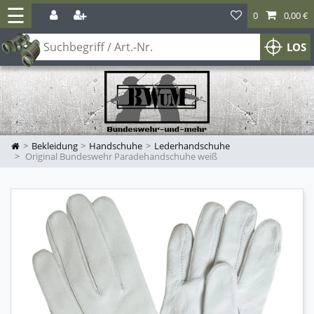
☰
0
0,00 €
LOS
Bekleidung
Handschuhe
Lederhandschuhe
Original Bundeswehr Paradehandschuhe weiß