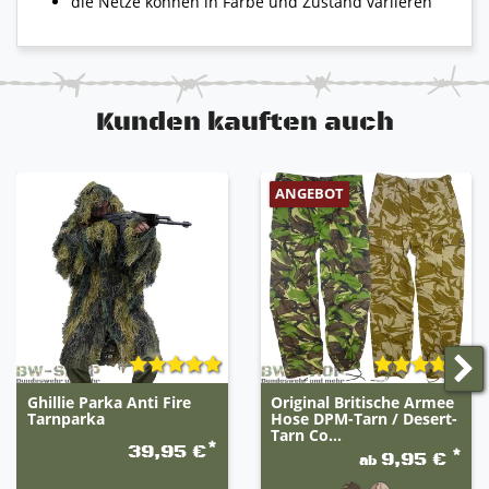
die Netze können in Farbe und Zustand variieren
Kunden kauften auch
ANGEBOT
Ghillie Parka Anti Fire
Original Britische Armee
Tarnparka
Hose DPM-Tarn / Desert-
Tarn Co...
*
39,95 €
*
9,95 €
ab