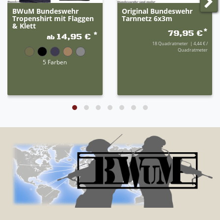
BWuM Bundeswehr
Original Bundeswehr
Tropenshirt mit Flaggen
Tarnnetz 6x3m
& Klett
*
79,95 €
*
14,95 €
ab
18
Quadratmeter
| 4,44 € /
Quadratmeter
5 Farben