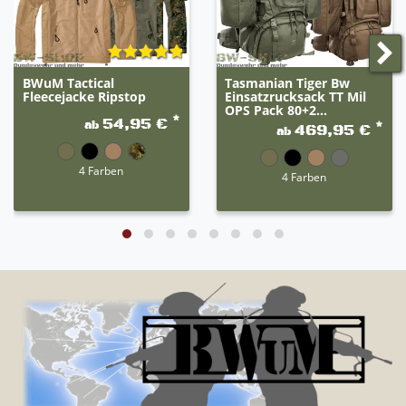
BWuM Tactical
Tasmanian Tiger Bw
Fleecejacke Ripstop
Einsatzrucksack TT Mil
OPS Pack 80+2...
*
54,95 €
ab
*
469,95 €
ab
4 Farben
4 Farben