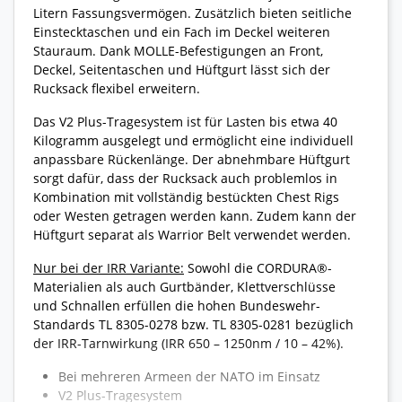
Litern Fassungsvermögen. Zusätzlich bieten seitliche
Einstecktaschen und ein Fach im Deckel weiteren
Stauraum. Dank MOLLE-Befestigungen an Front,
Deckel, Seitentaschen und Hüftgurt lässt sich der
Rucksack flexibel erweitern.
Das V2 Plus-Tragesystem ist für Lasten bis etwa 40
Kilogramm ausgelegt und ermöglicht eine individuell
anpassbare Rückenlänge. Der abnehmbare Hüftgurt
sorgt dafür, dass der Rucksack auch problemlos in
Kombination mit vollständig bestückten Chest Rigs
oder Westen getragen werden kann. Zudem kann der
Hüftgurt separat als Warrior Belt verwendet werden.
Nur bei der IRR Variante:
Sowohl die CORDURA®-
Materialien als auch Gurtbänder, Klettverschlüsse
und Schnallen erfüllen die hohen Bundeswehr-
Standards TL 8305-0278 bzw. TL 8305-0281 bezüglich
der IRR-Tarnwirkung (IRR 650 – 1250nm / 10 – 42%).
Bei mehreren Armeen der NATO im Einsatz
V2 Plus-Tragesystem