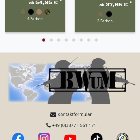
*
54,95 €
ab
*
37,95 €
ab
4 Farben
2 Farben
Kontaktformular
+49 (0)3877 - 561 171