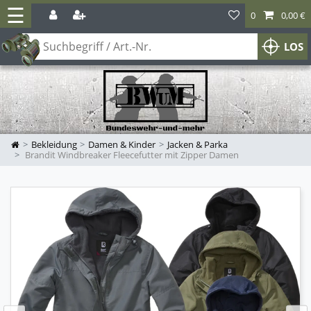
☰
0
0,00 €
LOS
Bekleidung
Damen & Kinder
Jacken & Parka
Brandit Windbreaker Fleecefutter mit Zipper Damen