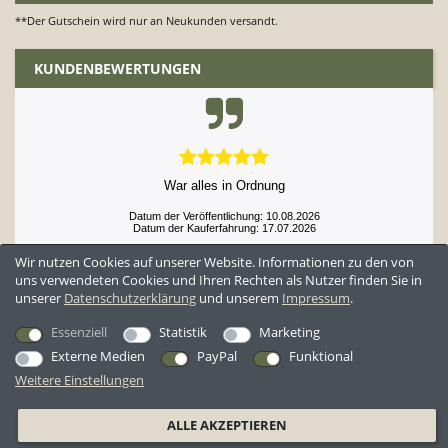
**Der Gutschein wird nur an Neukunden versandt.
KUNDENBEWERTUNGEN
War alles in Ordnung
Datum der Veröffentlichung: 10.08.2026
Datum der Kauferfahrung: 17.07.2026
Wir nutzen Cookies auf unserer Website. Informationen zu den von
uns verwendeten Cookies und Ihren Rechten als Nutzer finden Sie in
unserer
Daten­schutz­erklärung
und unserem
Impressum
.
52,984 Bewertungen
Essenziell
Statistik
Marketing
Externe Medien
PayPal
Funktional
Weitere Einstellungen
*Alle Preise inkl. ges. MwSt. zzgl.
Versandkosten
ALLE AKZEPTIEREN
AGB
Datenschutzerklärung
Widerrufsrecht
Widerrufsformular