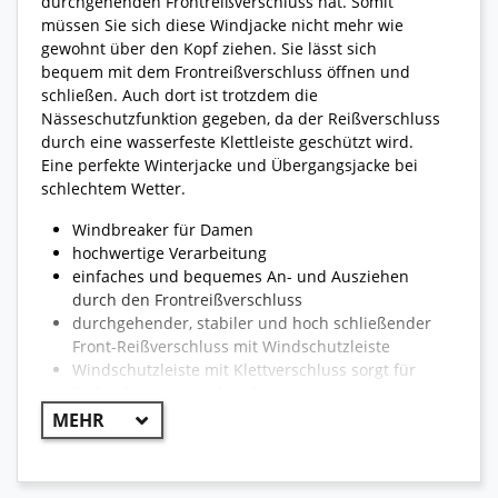
durchgehenden Frontreißverschluss hat. Somit
müssen Sie sich diese Windjacke nicht mehr wie
gewohnt über den Kopf ziehen. Sie lässt sich
bequem mit dem Frontreißverschluss öffnen und
schließen. Auch dort ist trotzdem die
Nässeschutzfunktion gegeben, da der Reißverschluss
durch eine wasserfeste Klettleiste geschützt wird.
Eine perfekte Winterjacke und Übergangsjacke bei
schlechtem Wetter.
Windbreaker für Damen
hochwertige Verarbeitung
einfaches und bequemes An- und Ausziehen
durch den Frontreißverschluss
durchgehender, stabiler und hoch schließender
Front-Reißverschluss mit Windschutzleiste
Windschutzleiste mit Klettverschluss sorgt für
Dichtigkeit vor Wind und Wasser
Überziehjacke und fällt etwas weiter aus - kann
somit auch über normale Bekleidung getragen
werden
mit warmen Fleecefutter